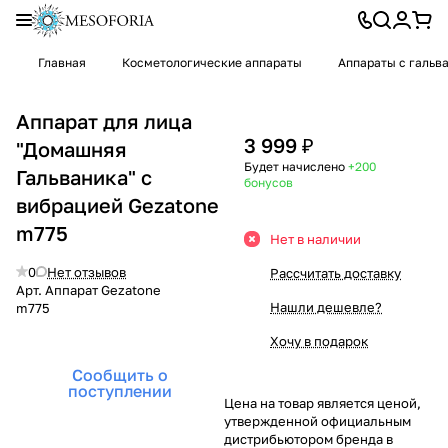
Главная
Косметологические аппараты
Аппараты с гальв
Аппарат для лица
3 999 ₽
"Домашняя
Будет начислено
+200
Гальваника" с
бонусов
вибрацией Gezatone
m775
Нет в наличии
0
Нет отзывов
Рассчитать доставку
Арт.
Аппарат Gezatone
Нашли дешевле?
m775
Хочу в подарок
Сообщить о
поступлении
Цена на товар является ценой,
утвержденной официальным
дистрибьютором бренда в