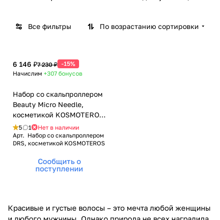
Все фильтры
По возрастанию сортировки
6 146 ₽
-15%
7 230 ₽
Начислим
+307
бонусов
Набор со скальпроллером
Beauty Micro Needle,
косметикой KOSMOTEROS
и средством для
5
1
Нет в наличии
дезинфекции
Арт.
Набор со скальпроллером
DRS, косметикой KOSMOTEROS
Сообщить о
поступлении
Красивые и густые волосы – это мечта любой женщины
и любого мужчины. Однако природа не всех наградила