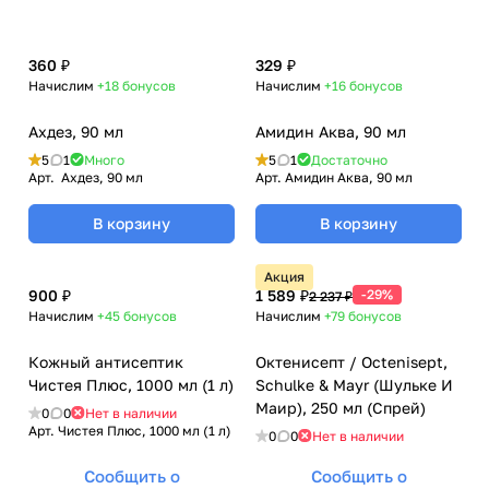
360 ₽
329 ₽
Начислим
+18
бонусов
Начислим
+16
бонусов
Ахдез, 90 мл
Амидин Аква, 90 мл
5
1
Много
5
1
Достаточно
Арт.
Ахдез, 90 мл
Арт.
Амидин Аква, 90 мл
В корзину
В корзину
Акция
900 ₽
1 589 ₽
-29%
2 237 ₽
Начислим
+45
бонусов
Начислим
+79
бонусов
Кожный антисептик
Октенисепт / Octenisept,
Чистея Плюс, 1000 мл (1 л)
Schulke & Mayr (Шульке И
Маир), 250 мл (Спрей)
0
0
Нет в наличии
Арт.
Чистея Плюс, 1000 мл (1 л)
0
0
Нет в наличии
Сообщить о
Сообщить о