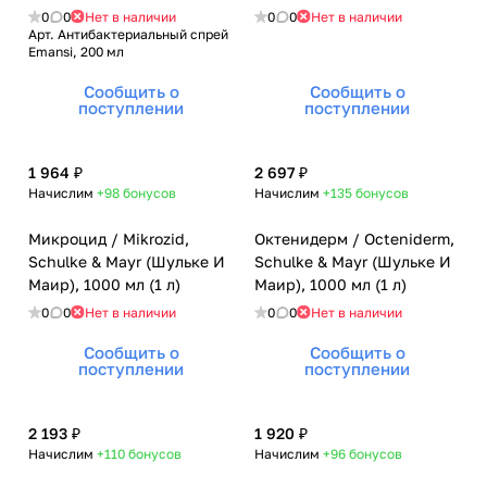
(Эманси), 200 мл
0
0
Нет в наличии
0
0
Нет в наличии
Арт.
Антибактериальный спрей
Emansi, 200 мл
Сообщить о
Сообщить о
поступлении
поступлении
1 964 ₽
2 697 ₽
Начислим
+98
бонусов
Начислим
+135
бонусов
Микроцид / Mikrozid,
Октенидерм / Octeniderm,
Schulke & Mayr (Шульке И
Schulke & Mayr (Шульке И
Маир), 1000 мл (1 л)
Маир), 1000 мл (1 л)
0
0
Нет в наличии
0
0
Нет в наличии
Сообщить о
Сообщить о
поступлении
поступлении
2 193 ₽
1 920 ₽
Начислим
+110
бонусов
Начислим
+96
бонусов