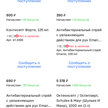
поступлении
поступлении
900 ₽
390 ₽
Начислим
+45
бонусов
Начислим
+20
бонусов
Контисепт Форте, 125 мл
Антибактериальный спрей
с увлажняющим
0
0
Нет в наличии
действием для рук Emansi
Арт.
kf-1000
(Эманси), 100 мл
0
0
Нет в наличии
Арт.
Антибактериальный спрей
Emansi, 100 мл
Сообщить о
Сообщить о
поступлении
поступлении
690 ₽
5 378 ₽
Начислим
+35
бонусов
Начислим
+269
бонусов
Антибактериальный спрей
Октенисепт / Octenisept,
с увлажняющим
Schulke & Mayr (Шульке И
действием для рук Emansi
Маир), 1000 мл (1 л)