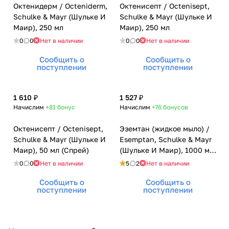
Октенидерм / Octeniderm,
Октенисепт / Octenisept,
Schulke & Mayr (Шульке И
Schulke & Mayr (Шульке И
Маир), 250 мл
Маир), 250 мл
0
0
Нет в наличии
0
0
Нет в наличии
Сообщить о
Сообщить о
поступлении
поступлении
1 610 ₽
1 527 ₽
Начислим
+81
бонус
Начислим
+76
бонусов
Октенисепт / Octenisept,
Эземтан (жидкое мыло) /
Schulke & Mayr (Шульке И
Esemptan, Schulke & Mayr
Маир), 50 мл (Спрей)
(Шульке И Маир), 1000 мл
(1 л)
0
0
Нет в наличии
5
2
Нет в наличии
Сообщить о
Сообщить о
поступлении
поступлении