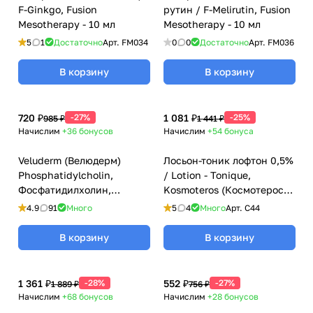
F-Ginkgo, Fusion
рутин / F-Melirutin, Fusion
Mesotherapy - 10 мл
Mesotherapy - 10 мл
5
1
Достаточно
Арт.
FM034
0
0
Достаточно
Арт.
FM036
В корзину
В корзину
720 ₽
-27%
1 081 ₽
-25%
985 ₽
1 441 ₽
Начислим
+36
бонусов
Начислим
+54
бонуса
Veluderm (Велюдерм)
Лосьон-тоник лофтон 0,5%
Phosphatidylcholin,
/ Lotion - Tonique,
Фосфатидилхолин,
Kosmoteros (Космотерос),
(прямой липолитик,
6 мл
4.9
91
Много
5
4
Много
Арт.
C44
удаление локальных
жировых отложений), 5 мл
В корзину
В корзину
1 361 ₽
-28%
552 ₽
-27%
1 889 ₽
756 ₽
Начислим
+68
бонусов
Начислим
+28
бонусов