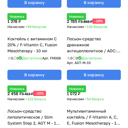
В корзину
В корзину
Новинка
Новинка
1 378 ₽
2 785 ₽
-28%
3 868 ₽
Начислим
+69
бонусов
Начислим
+139
бонусов
Коктейль с витамином С
Лосьон-средство
20% / F-Vitamin C, Fusion
дренажное
Mesotherapy - 10 мл
антицеллюлитное / ADC:
Anticellulite & Drainage
0
0
Достаточно
Арт.
FM006
0
0
Достаточно
Cocktail, AGT M - 10 мл
Арт.
AGT-M-10
В корзину
В корзину
Новинка
Новинка
2 458 ₽
-28%
1 072 ₽
3 413 ₽
Начислим
+123
бонуса
Начислим
+54
бонуса
Лосьон-средство
Мультивитаминный
липолитическое / Slim
коктейль / F-Vitamin A, C,
System Step 2, AGT M - 10
E, Fusion Mesotherapy - 10