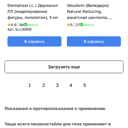
Dermaheal LL / Дермахил
Veluderm (Велюдерм)
ЛЛ (моделирование
Natural Reducing,
фигуры, липолитик), 5 мл
азиатская центелла,
артишок, рутин (подтяжка
4.8
84
Много
5
27
Много
и укрепление), 5 мл
Арт.
SLL00909
В корзину
В корзину
Загрузить еще
1
2
3
4
5
Показания и противопоказания к применению
Чаще всего
мезококтейли для тела
применяют в