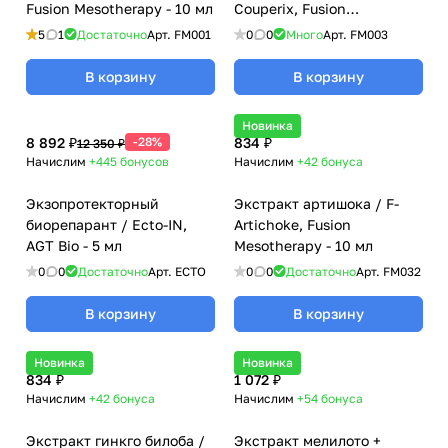
Fusion Mesotherapy - 10 мл
Couperix, Fusion
Mesotherapy - 5 мл
5
1
Достаточно
Арт.
FM001
0
0
Много
Арт.
FM003
В корзину
В корзину
Новинка
8 892 ₽
-28%
834 ₽
12 350 ₽
Начислим
+445
бонусов
Начислим
+42
бонуса
Экзопротекторный
Экстракт артишока / F-
биорепарант / Ecto-IN,
Artichoke, Fusion
AGT Bio - 5 мл
Mesotherapy - 10 мл
0
0
Достаточно
Арт.
ECTO
0
0
Достаточно
Арт.
FM032
В корзину
В корзину
Новинка
Новинка
834 ₽
1 072 ₽
Начислим
+42
бонуса
Начислим
+54
бонуса
Экстракт гинкго билоба /
Экстракт мелилото +