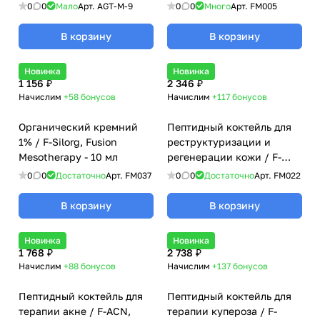
мл
мл
0
0
Мало
Арт.
AGT-M-9
0
0
Много
Арт.
FM005
В корзину
В корзину
Новинка
Новинка
1 156 ₽
2 346 ₽
Начислим
+58
бонусов
Начислим
+117
бонусов
Органический кремний
Пептидный коктейль для
1% / F-Silorg, Fusion
реструктуризации и
Mesotherapy - 10 мл
регенерации кожи / F-
Mesomatrix, Fusion
0
0
Достаточно
Арт.
FM037
0
0
Достаточно
Арт.
FM022
Mesotherapy - 5 мл
В корзину
В корзину
Новинка
Новинка
1 768 ₽
2 738 ₽
Начислим
+88
бонусов
Начислим
+137
бонусов
Пептидный коктейль для
Пептидный коктейль для
терапии акне / F-ACN,
терапии купероза / F-