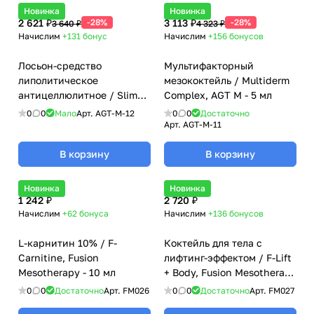
Новинка
Новинка
2 621 ₽
-28%
3 113 ₽
-28%
3 640 ₽
4 323 ₽
Начислим
+131
бонус
Начислим
+156
бонусов
Лосьон-средство
Мультифакторный
липолитическое
мезококтейль / Multiderm
антицеллюлитное / Slim
Complex, AGT M - 5 мл
System Step 1, AGT M - 10
0
0
Мало
Арт.
AGT-M-12
0
0
Достаточно
мл
Арт.
AGT-M-11
В корзину
В корзину
Новинка
Новинка
1 242 ₽
2 720 ₽
Начислим
+62
бонуса
Начислим
+136
бонусов
L-карнитин 10% / F-
Коктейль для тела с
Carnitine, Fusion
лифтинг-эффектом / F-Lift
Mesotherapy - 10 мл
+ Body, Fusion Mesotherapy
- 10 мл
0
0
Достаточно
Арт.
FM026
0
0
Достаточно
Арт.
FM027