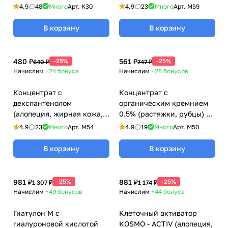
гиалуроновой кислотой
Ginkgo Biloba Care,
4.9
48
Много
Арт.
K30
4.9
23
Много
Арт.
M59
Kosmoteros (Космотерос),
Kosmoteros (Космотерос),
6 мл
6 мл
В корзину
В корзину
480 ₽
-25%
561 ₽
-25%
640 ₽
747 ₽
Начислим
+24
бонуса
Начислим
+28
бонусов
Концентрат с
Концентрат с
декспантенолом
органическим кремнием
(алопеция, жирная кожа,
0.5% (растяжки, рубцы) /
антиэйдж) / Dexpanthenol
Organic Silicon Care,
4.9
23
Много
Арт.
M54
4.9
19
Много
Арт.
M50
Care, Kosmoteros
Kosmoteros (Космотерос),
(Космотерос), 6 мл
6 мл
В корзину
В корзину
981 ₽
-25%
881 ₽
-25%
1 307 ₽
1 174 ₽
Начислим
+49
бонусов
Начислим
+44
бонуса
Гиатулон М с
Клеточный активатор
гиалуроновой кислотой
KOSMO - ACTIV (алопеция,