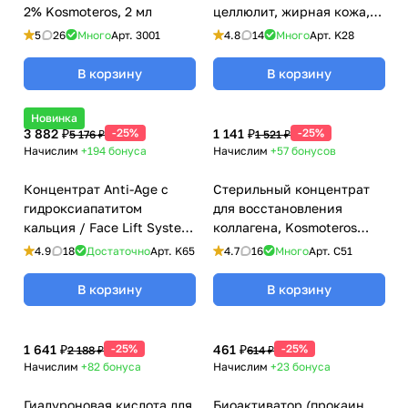
2% Kosmoteros, 2 мл
целлюлит, жирная кожа,
купероз, лифтинг) / Cells
5
26
Много
Арт.
3001
4.8
14
Много
Арт.
K28
Booster Care Kosmo - Activ,
Kosmoteros (Космотерос),
В корзину
В корзину
6 мл
Новинка
3 882 ₽
-25%
1 141 ₽
-25%
5 176 ₽
1 521 ₽
Начислим
+194
бонуса
Начислим
+57
бонусов
Концентрат Anti-Age с
Стерильный концентрат
гидроксиапатитом
для восстановления
кальция / Face Lift System,
коллагена, Kosmoteros
Kosmoteros (Космотерос),
(Космотерос), 6 мл
4.9
18
Достаточно
Арт.
K65
4.7
16
Много
Арт.
C51
6 мл
В корзину
В корзину
1 641 ₽
-25%
461 ₽
-25%
2 188 ₽
614 ₽
Начислим
+82
бонуса
Начислим
+23
бонуса
Гиалуроновая кислота для
Биоактиватор (прокаин