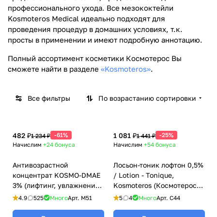
профессионального ухода. Все мезококтейли
Kosmoteros Medical идеально подходят для
проведения процедур в домашних условиях, т.к.
просты в применении и имеют подробную аннотацию.
Полный ассортимент косметики Космотерос Вы
сможете найти в разделе
«Kosmoteros»
.
Все фильтры
По возрастанию сортировки
482 ₽
-61%
1 081 ₽
-25%
1 234 ₽
1 441 ₽
Начислим
+24
бонуса
Начислим
+54
бонуса
Антивозрастной
Лосьон-тоник лофтон 0,5%
концентрат KOSMO-DMAE
/ Lotion - Tonique,
3% (лифтинг, увлажнение)
Kosmoteros (Космотерос),
/ DMAE Care, Kosmoteros
6 мл
4.9
525
Много
Арт.
M51
5
4
Много
Арт.
C44
(Космотерос), 6 мл для
мезороллеров