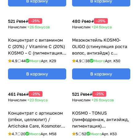
В корзину
В корзину
521 ₽
-25%
480 ₽
-25%
694 ₽
640 ₽
Начислим
+26
бонусов
Начислим
+24
бонуса
Концентрат с витамином
Мезококтейль KOSMO-
С (20%) / Vitamine C (20%)
OLIGO (стимуляция роста
KOSMO – C (пигментация,
волос, антиэйдж) с
купероз, лифтинг) для
олигоэлементами
4.9
44
Много
Арт.
K29
4.9
38
Много
Арт.
K50
мезороллеров, Kosmoteros
Kosmoteros (Космотерос),
(Космотерос), 6 мл
6 мл
В корзину
В корзину
461 ₽
-25%
521 ₽
-25%
614 ₽
694 ₽
Начислим
+23
бонуса
Начислим
+26
бонусов
Концентрат с артишоком
KOSMO - TONUS
(отёки, целлюлит) /
(лимфодренаж, антиэйжд,
Artichoke Care, Kosmoteros
пигментация)
(Космотерос), 6 мл
мезококтейль с рутинном
4.7
20
Много
Арт.
M58
5
52
Много
Арт.
K53