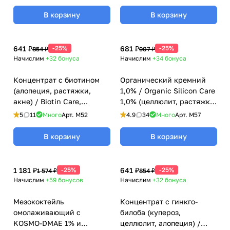
и мелилото Kosmoteros
(Космотерос), 6 мл
В корзину
В корзину
641 ₽
-25%
681 ₽
-25%
854 ₽
907 ₽
Начислим
+32
бонуса
Начислим
+34
бонуса
Концентрат с биотином
Органический кремний
(алопеция, растяжки,
1,0% / Organic Silicon Care
акне) / Biotin Care,
1,0% (целлюлит, растяжки)
Kosmoteros (Космотерос),
Kosmoteros (Космотерос),
5
11
Много
Арт.
M52
4.9
34
Много
Арт.
M57
6 мл
6 мл
В корзину
В корзину
1 181 ₽
-25%
641 ₽
-25%
1 574 ₽
854 ₽
Начислим
+59
бонусов
Начислим
+32
бонуса
Мезококтейль
Концентрат с гинкго-
омолаживающий с
билоба (купероз,
KOSMO-DMAE 1% и
целлюлит, алопеция) /