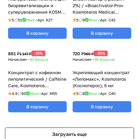
биоревитализации и
2%) / «Bioactivator-Pro»
суперувлажнения KOSMO-
Kosmoteros Medical
HYAL Kosmoteros
(Космотерос Медикал), 6
5
51
Много
Арт.
K27
5
9
Много
Арт.
C42
(Космотерос), 6 мл
мл
В корзину
В корзину
861 ₽
-25%
720 ₽
-25%
1 147 ₽
960 ₽
Начислим
+43
бонуса
Начислим
+36
бонусов
Концентрат с кофеином
Укрепляющий концентрат
липолитический / Caffeine
«Липомакс», Kosmoteros
Care, Kosmoteros
(Космотерос), 6 мл
(Космотерос), 6 мл
4.9
93
Много
Арт.
M55
5
8
Много
Арт.
C40
В корзину
В корзину
Загрузить еще