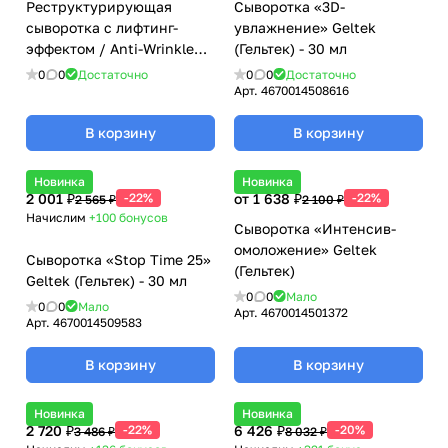
Реструктурирующая
Сыворотка «3D-
сыворотка с лифтинг-
увлажнение» Geltek
эффектом / Anti-Wrinkle
(Гельтек) - 30 мл
Booster, Ampoules, Janssen
0
0
Достаточно
0
0
Достаточно
Cosmetics (Янсен
Арт.
4670014508616
косметика), 25 х 2 мл
В корзину
В корзину
Новинка
Новинка
2 001 ₽
-22%
от 1 638 ₽
-22%
2 565 ₽
2 100 ₽
Начислим
+100
бонусов
Сыворотка «Интенсив-
омоложение» Geltek
Сыворотка «Stop Time 25»
(Гельтек)
Geltek (Гельтек) - 30 мл
0
0
Мало
0
0
Мало
Арт.
4670014501372
Арт.
4670014509583
В корзину
В корзину
Новинка
Новинка
2 720 ₽
-22%
6 426 ₽
-20%
3 486 ₽
8 032 ₽