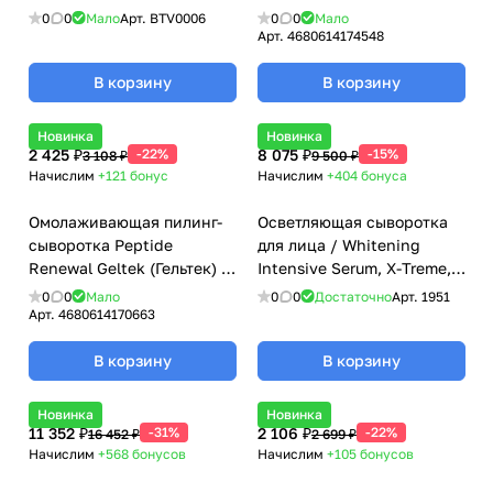
(Биотайм)
0
0
Мало
Арт.
BTV0006
0
0
Мало
Арт.
4680614174548
В корзину
В корзину
Новинка
Новинка
2 425 ₽
-22%
8 075 ₽
-15%
3 108 ₽
9 500 ₽
Начислим
+121
бонус
Начислим
+404
бонуса
Омолаживающая пилинг-
Осветляющая сыворотка
сыворотка Peptide
для лица / Whitening
Renewal Geltek (Гельтек) -
Intensive Serum, X-Treme,
50 мл
Klapp (Клапп) - 30 мл
0
0
Мало
0
0
Достаточно
Арт.
1951
Арт.
4680614170663
В корзину
В корзину
Новинка
Новинка
11 352 ₽
-31%
2 106 ₽
-22%
16 452 ₽
2 699 ₽
Начислим
+568
бонусов
Начислим
+105
бонусов