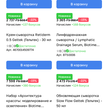
В корзину
В корзину
Новинка
Новинка
2 737 ₽
-22%
3 365 ₽
-15%
3 508 ₽
3 958 ₽
Начислим
+137
бонусов
Начислим
+168
бонусов
Крем-сыворотка Retiderm
Лимфодренажная
0.5 Geltek (Гельтек) - 30 мл
сыворотка / Lymphatic
Drainage Serum, Biotime
0
0
Достаточно
(Биотайм) - 30 мл
Арт.
4670014509774
0
0
Достаточно
Арт.
BTS0006
В корзину
В корзину
Новинка
Новинка
7 598 ₽
-15%
2 473 ₽
-22%
8 938 ₽
3 170 ₽
Начислим
+380
бонусов
Начислим
+124
бонуса
Набор «Архитектура
Обновляющая сыворотка
красоты: моделирование и
Slow Flow Geltek (Гельтек) -
осветление» Biotime
50 мл