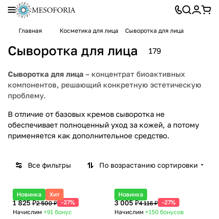
Главная
Косметика для лица
Сыворотка для лица
Сыворотка для лица
179
Сыворотка для лица
– концентрат биоактивных
компонентов, решающий конкретную эстетическую
проблему.
В отличие от базовых кремов сыворотка не
обеспечивает полноценный уход за кожей, а потому
применяется как дополнительное средство.
Все фильтры
По возрастанию сортировки
Новинка
Хит
Новинка
1 825 ₽
-27%
3 005 ₽
-27%
2 500 ₽
4 116 ₽
Начислим
+91
бонус
Начислим
+150
бонусов