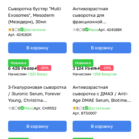
Сыворотка бустер "Multi
Антивозрастная
Exosomes", Mesoderm
сыворотка для
(Мезодерм), 30мл
фракционной
мезотерапии / «Anti Age
3
1
Достаточно
0
0
Мало
Арт.
424188K
PDRN V», Mesoderm
Арт.
424182K
(Мезодерм), 5 мл х 10 шт
В корзину
В корзину
Новинка
Новинка
6 426 ₽
-20%
3 124 ₽
-15%
8 032 ₽
3 675 ₽
Начислим
+321
бонус
Начислим
+156
бонусов
3-Гиалуроновая сыворотка
Антивозрастная
/ 3luronic Serum, Forever
сыворотка с ДМАЭ / Anti-
Young, Christina
Age DMAE Serum, Biotime
(Кристина) - 30 мл
(Биотайм) - 30 мл
0
0
Мало
Арт.
CHR552
5
1
Достаточно
Арт.
BTS0007
В корзину
В корзину