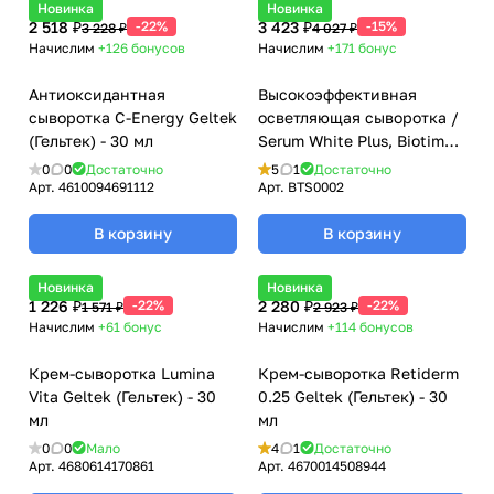
Новинка
Новинка
2 518 ₽
-22%
3 423 ₽
-15%
3 228 ₽
4 027 ₽
Начислим
+126
бонусов
Начислим
+171
бонус
Антиоксидантная
Высокоэффективная
сыворотка C-Energy Geltek
осветляющая сыворотка /
(Гельтек) - 30 мл
Serum White Plus, Biotime
(Биотайм) - 30 мл
0
0
Достаточно
5
1
Достаточно
Арт.
4610094691112
Арт.
BTS0002
В корзину
В корзину
Новинка
Новинка
1 226 ₽
-22%
2 280 ₽
-22%
1 571 ₽
2 923 ₽
Начислим
+61
бонус
Начислим
+114
бонусов
Крем-сыворотка Lumina
Крем-сыворотка Retiderm
Vita Geltek (Гельтек) - 30
0.25 Geltek (Гельтек) - 30
мл
мл
0
0
Мало
4
1
Достаточно
Арт.
4680614170861
Арт.
4670014508944