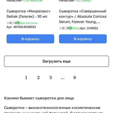
Начислим
+136
бонусов
Начислим
+321
бонус
Сыворотка «Миорелакс»
Сыворотка «Совершенный
Geltek (Гельтек) - 30 мл
контур» / Absolute Contour
Serum, Forever Young,
0
0
Достаточно
Christina (Кристина) - 30
Арт.
4670014508593
0
0
Мало
Арт.
CHR551
мл
В корзину
В корзину
Загрузить еще
1
2
3
...
9
Какими бывают сыворотки для лица
Сыворотки – высокотехнологичные косметические
продукты с уникальной формулой. В зависимости от