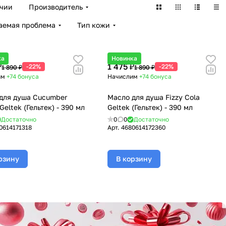
ичии
Производитель
аемая проблема
Тип кожи
ка
Новинка
₽
1 475 ₽
-22%
-22%
1 890 ₽
1 890 ₽
им
+74
бонуса
Начислим
+74
бонуса
для душа Cucumber
Масло для душа Fizzy Cola
Geltek (Гельтек) - 390 мл
Geltek (Гельтек) - 390 мл
Достаточно
0
0
Достаточно
0614171318
Арт.
4680614172360
рзину
В корзину