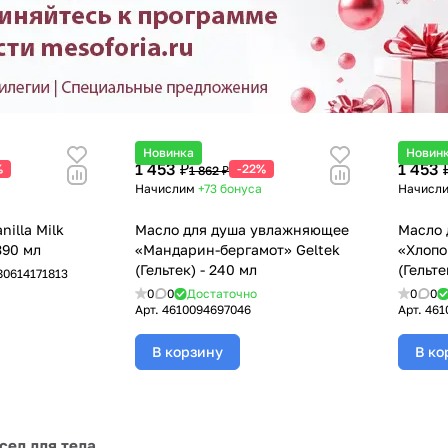
Новинка
Новин
1 453 ₽
1 453 
%
-22%
1 862 ₽
Начислим
+73
бонуса
Начисл
illa Milk
Масло для душа увлажняющее
Масло 
 390 мл
«Мандарин-бергамот» Geltek
«Хлопо
(Гельтек) - 240 мл
(Гельте
80614171813
0
0
Достаточно
0
0
Арт.
4610094697046
Арт.
461
В корзину
В ко
сел для тела