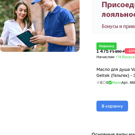
Новинка
1 475 ₽
-22
1 890 ₽
Начислим
+74
бонуса
Масло для душа Van
Geltek (Гельтек) -
0
0
Мало
Арт.
46
В корзину
Основные виды ма