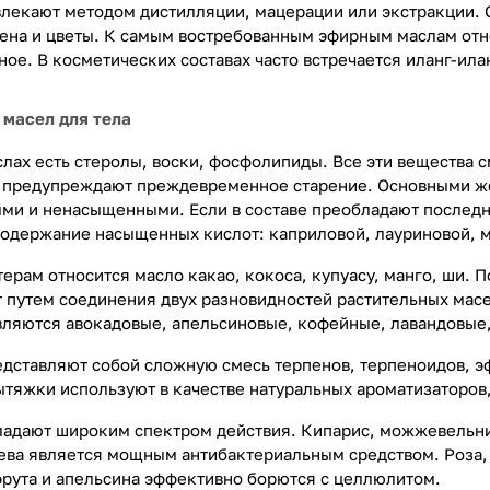
лекают методом дистилляции, мацерации или экстракции. 
мена и цветы. К самым востребованным эфирным маслам отн
ое. В косметических составах часто встречается иланг-илан
 масел для тела
слах есть стеролы, воски, фосфолипиды. Все эти вещества 
ы предупреждают преждевременное старение. Основными ж
и и ненасыщенными. Если в составе преобладают последн
содержание насыщенных кислот: каприловой, лауриновой, м
терам относится масло какао, кокоса, купуасу, манго, ши
т путем соединения двух разновидностей растительных мас
ляются авокадовые, апельсиновые, кофейные, лавандовые
дставляют собой сложную смесь терпенов, терпеноидов, эфи
ытяжки используют в качестве натуральных ароматизаторов
адают широким спектром действия. Кипарис, можжевельник
ева является мощным антибактериальным средством. Роза, 
рута и апельсина эффективно борются с целлюлитом.