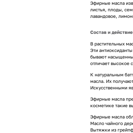
Эфирные масла изв
листья, плоды, се
лавандовое, лимонн
Состав и действие
В растительных ма
Эти антиоксидант
бывают насыщенным
отличает высокое 
К натуральным бат
масла. Их получаю
Искусственными яв
Эфирные масла пре
косметике такие в
Эфирные масла обл
Масло чайного дер
Вытяжки из грейпф