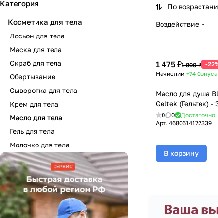
Категория
По возрастан
Косметика для тела
Воздействие
Лосьон для тела
Маска для тела
Скраб для тела
1 475 ₽
-22
1 890 ₽
Начислим
+74
бонуса
Обертывание
Сыворотка для тела
Масло для душа Bl
Geltek (Гельтек) -
Крем для тела
0
0
Достаточно
Масло для тела
Арт.
4680614172339
Гель для тела
Молочко для тела
В корзину