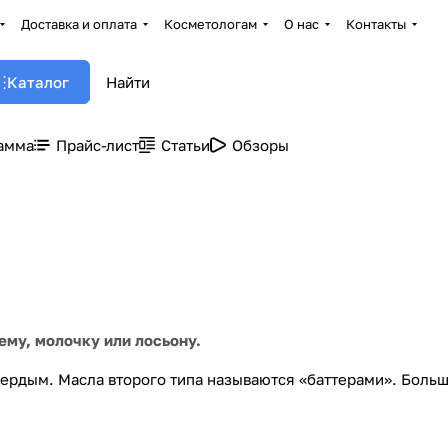
Доставка и оплата
Косметологам
О нас
Контакты
Каталог
амма
Прайс-лист
Статьи
Обзоры
ему, молочку или лосьону.
вердым. Масла второго типа называются «баттерами». Больш