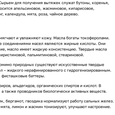
Сырьем для получения вытяжек служат бутоны, коренья,
осится апельсиновое, жасминовое, кипарисовое,
г, календула, мята, роза, чайное дерево.
смягчают и увлажняют кожу. Масла богаты токоферолами.
е соединениями масел являются жирные кислоты. Они
ие, масло имеет жидкую консистенцию. Твердые масла
иристиновой, пальмитиновой, стеариновой.
. Помимо природных существуют искусственные твердые
ел – жидкого нерафинированного с гидрогенизированным.
, фисташковые баттеры.
ров, альдегидов, органических спиртов и кислот. В
, а также проводников биологически активных веществ.
, бергамот, гвоздика нормализуют работу сальных желез.
мята, лимон и жасмин тонизируют, улучшают настроение.