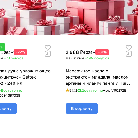
ка
₽
2 988 ₽
-22%
-31%
1 862 ₽
4 329 ₽
им
+73
бонуса
Начислим
+149
бонусов
для душа увлажняющее
Массажное масло с
к-цитрус» Geltek
экстрактом миндаля, маслом
к) - 240 мл
арганы и иланг-иланга / Huile
de massage, Florylis
Достаточно
5
1
Достаточно
Арт.
VR0172B
(Флорилис) - 600 мл
0094697039
рзину
В корзину