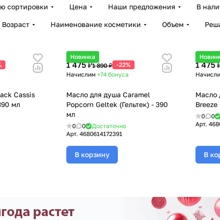
ию сортировки
Цена
Наши предложения
В нал
Возраст
Наименование косметики
Объем
Реш
Новинка
Новин
1 475 ₽
1 475 
%
-22%
1 890 ₽
Начислим
+74
бонуса
Начисл
ack Cassis
Масло для душа Caramel
Масло 
 390 мл
Popcorn Geltek (Гельтек) - 390
Breeze 
мл
0
0
Арт.
468
0
0
Достаточно
Арт.
4680614172391
В корзину
В ко