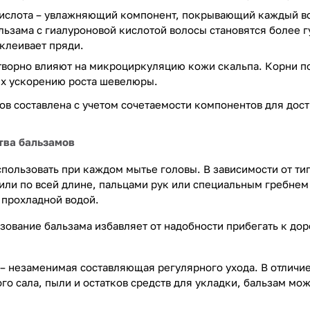
кислота – увлажняющий компонент, покрывающий каждый в
ьзама с гиалуроновой кислотой волосы становятся более г
клеивает пряди.
ворно влияют на микроциркуляцию кожи скальпа. Корни по
х ускорению роста шевелюры.
ов составлена с учетом сочетаемости компонентов для дос
тва бальзамов
спользовать при каждом мытье головы. В зависимости от ти
или по всей длине, пальцами рук или специальным гребнем 
прохладной водой.
зование бальзама избавляет от надобности прибегать к д
 – незаменимая составляющая регулярного ухода. В отличие
го сала, пыли и остатков средств для укладки, бальзам мо