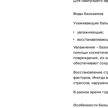
Для наилучшего эф
Виды бальзамов
Ухаживающие бальз
увлажняющие;
восстанавливаю
Увлажнение – базо
помощи косметичес
повреждения, из-з
обеспечивают сохр
Восстановление ст
факторов. Иногда 
стрессов, нарушен
В разное время го
Особенности баль