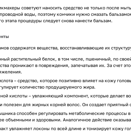
кмахеры советуют наносить средство не только после мыть
проводной воды, поэтому кончики нужно смазать бальзамом
го этапа процедуры следует снова нанести бальзам.
енты
амов содержатся вещества, восстанавливающие их структур
ный растительный белок, в том числе, пшеничный, по своей
тва проникают в повреждения, запечатывая их. За счет э
тяжеления.
слота – средство, которое позитивно влияет на кожу голо
гулирует количество продуцируемого жира.
ной кислоты – увлажняющий компонент, которые делает во
и полезен для жирных корней волос. Он создает приятный
шника способен регулировать метаболические процессы в к
ее объемными и здоровыми. Аналогичное действие оказыва
акт увлажняет локоны по всей длине и тонизирует кожу го