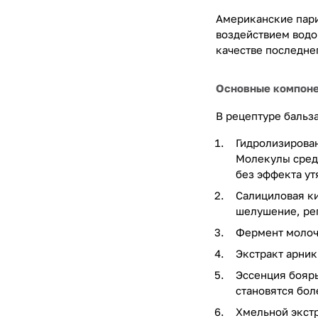
Американские пари
воздействием водо
качестве последне
Основные компон
В рецептуре бальз
Гидролизирован
Молекулы средс
без эффекта у
Салициловая ки
шелушение, ре
Фермент молоч
Экстракт арник
Эссенция бояры
становятся бол
Хмельной экстр