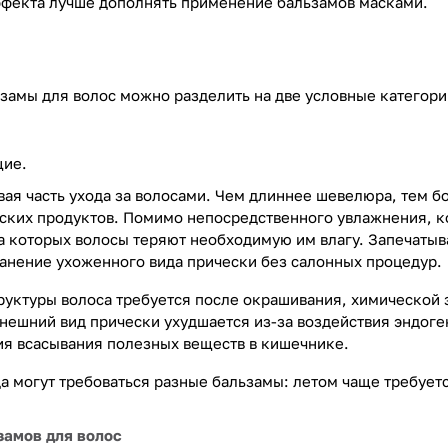
фекта лучше дополнять применение бальзамов масками.
амы для волос можно разделить на две условные категори
щие.
вая часть ухода за волосами. Чем длиннее шевелюра, тем б
ких продуктов. Помимо непосредственного увлажнения, к
а которых волосы теряют необходимую им влагу. Запечаты
анение ухоженного вида прически без салонных процедур.
руктуры волоса требуется после окрашивания, химической 
внешний вид прически ухудшается из-за воздействия эндоге
ия всасывания полезных веществ в кишечнике.
да могут требоваться разные бальзамы: летом чаще требует
замов для волос