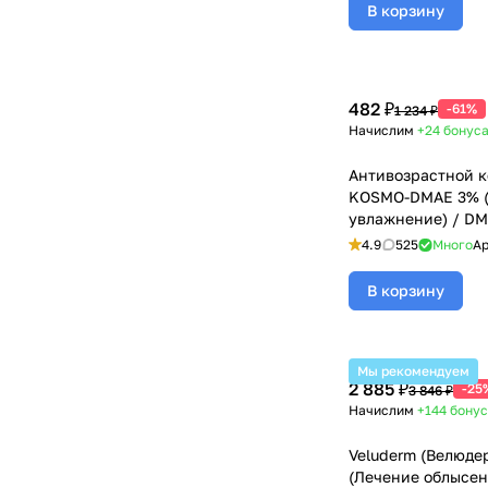
В корзину
482 ₽
-61%
1 234 ₽
Начислим
+24
бонус
Антивозрастной 
KOSMO-DMAE 3% (
увлажнение) / DM
Kosmoteros (Космо
4.9
525
Много
Ар
для мезороллеров
В корзину
Мы рекомендуем
2 885 ₽
-25
3 846 ₽
Начислим
+144
бонус
Veluderm (Велюде
(Лечение облысен