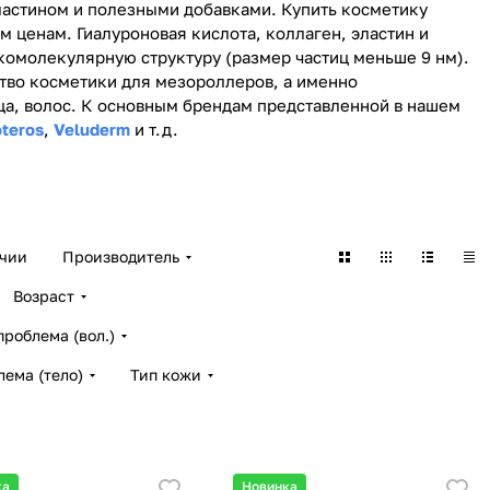
эластином и полезными добавками. Купить косметику
 ценам. Гиалуроновая кислота, коллаген, эластин и
комолекулярную структуру (размер частиц меньше 9 нм).
ство косметики для мезороллеров, а именно
тика BEAUTY
ица, волос. К основным брендам представленной в нашем
Косметика MESOFORIA
тика VELUDERM
teros
,
Veluderm
и т.д.
Косметика MESODERM
в
22 товара
а
19 товаров
ичии
Производитель
Возраст
роблема (вол.)
ема (тело)
Тип кожи
ка
Новинка