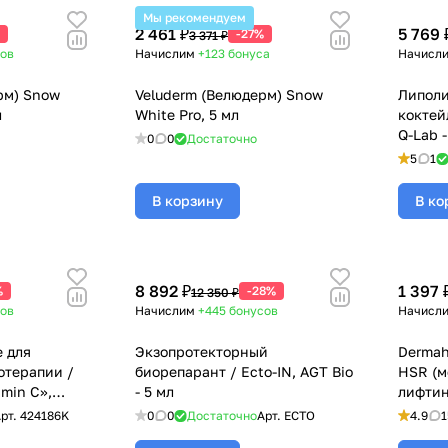
Мы рекомендуем
2 461 ₽
5 769 
-27%
3 371 ₽
ов
Начислим
+123
бонуса
Начисл
рм) Snow
Veluderm (Велюдерм) Snow
Липоли
л
White Pro, 5 мл
коктейл
Q-Lab -
0
0
Достаточно
5
1
В корзину
В ко
8 892 ₽
1 397 
%
-28%
12 350 ₽
ов
Начислим
+445
бонусов
Начисл
 для
Экзопротекторный
Dermah
отерапии /
биорепарант / Ecto-IN, AGT Bio
HSR (м
amin C»,
- 5 мл
лифтин
м), 5 мл х
рт.
424186K
0
0
Достаточно
Арт.
ECTO
4.9
1