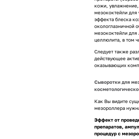
кожи, увлажнение,
мезококтейли для 
эффекта блеска кож
окологлазничной о
мезококтейли для 
целлюлита, в том ч
Следует также раз
действующее актив
оказывающих комп
Сыворотки для ме
косметологическо
Как Вы видите сущ
мезороллера нужна
Эффект от провед
препаратов, ампул
процедур с мезор