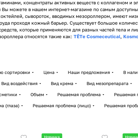
итаминами, концентраты активных веществ с коллагеном и 
й Вы можете в нашем интернет-магазине по самым доступным
коктейлей, сывороток, вводимых мезороллером, имеют низ
 труда проходя кожный барьер. Существует большое количе
Косме
средств, которые применяются для разных частей тела и л
INE
Косметика APRILINE
STYLE
ороллера относятся такие как:
Косметика SKINASIL
TÊTе Cosmeceutical
Косме
,
Kosmo
3 товара
8 товаро
27 товаров
44 товар
ию сортировки
Цена
Наши предложения
В нал
Вид воздействия
Вид крема
Вид мезопрепарата
сметики
Объем
Решаемая проблема
Решаемая п
а (глаза)
Решаемая проблема (лицо)
Решаемая пробл
Новинка
Новин