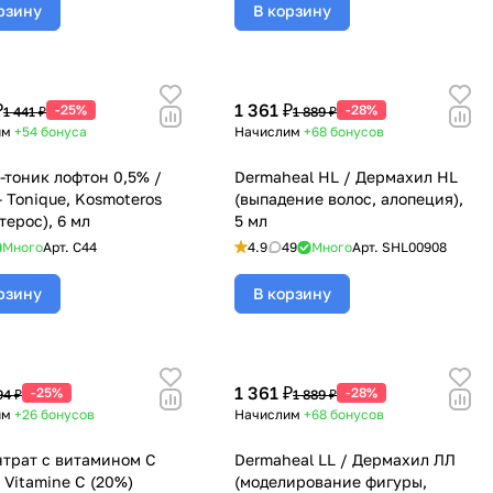
отложений), 5 мл
рзину
В корзину
₽
1 361 ₽
-25%
-28%
1 441 ₽
1 889 ₽
им
+54
бонуса
Начислим
+68
бонусов
-тоник лофтон 0,5% /
Dermaheal HL / Дермахил HL
- Tonique, Kosmoteros
(выпадение волос, алопеция),
терос), 6 мл
5 мл
Много
Арт.
C44
4.9
49
Много
Арт.
SHL00908
рзину
В корзину
1 361 ₽
-25%
-28%
94 ₽
1 889 ₽
им
+26
бонусов
Начислим
+68
бонусов
трат с витамином С
Dermaheal LL / Дермахил ЛЛ
 Vitamine C (20%)
(моделирование фигуры,