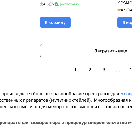
KOSMO 
4.5
2
Достаточно
куперо
4.9
4
мезоро
(Космо
В корзину
В ко
Загрузить еще
1
2
3
...
1
 производится большое разнообразие препаратов для
мезо
рственных препаратов (мультикоктейлей). Многообразная к
ненты косметики для мезоролеров выполняют только опре
препарате для мезороллера и процедур микроигольчатой 