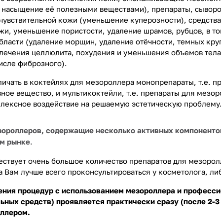
 насыщение её полезными веществами), препараты, сыворот
чувствительной кожи (уменьшение куперозности), средств
и, уменьшение пористости, удаление шрамов, рубцов, в том
бласти (удаление морщин, удаление отёчности, темных круг
лечения целлюлита, похудения и уменьшения объемов тела
исле фиброзного).
личать в коктейлях для мезороллера монопрепараты, т.е. 
ное вещество, и мультикоктейли, т.е. препараты для мезо
лексное воздействие на решаемую эстетическую проблему
зороллеров, содержащие несколько активных компоненто
м рынке
.
ествует очень большое количество препаратов для мезорол
 Вам лучше всего проконсультироваться у косметолога, ли
ения процедур с использованием мезороллера и професси
ьных средств) проявляется практически сразу (после 2-3
оллером.