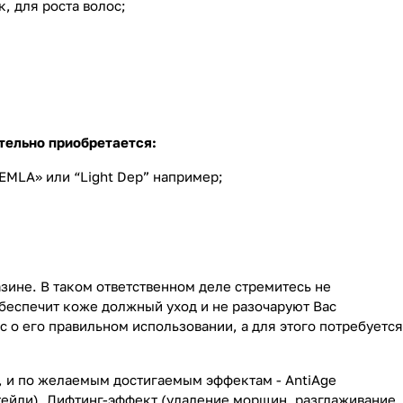
, для роста волос;
тельно приобретается:
EMLA» или “Light Dep” например;
ине. В таком ответственном деле стремитесь не
обеспечит коже должный уход и не разочаруют Вас
 о его правильном использовании, а для этого потребуется
о, и по желаемым достигаемым эффектам - AntiAgе
ейли), Лифтинг-эффект (удаление морщин, разглаживание