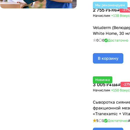
Мы рекомендуем
2 755 ₽
-27%
3 773 ₽
Начислим
+138
бонус
Veluderm (Велюде
White Home, 30 м
0
0
Достаточно
В корзину
Новинка
3 005 ₽
-27
4 116 ₽
Начислим
+150
бонус
Сыворотка сияние
фракционной мез
«Tranexamic + Vit
Mesoderm (Мезодер
5
1
Достаточно
А
10 шт