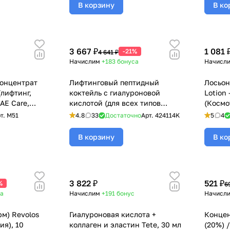
В корзину
В ко
3 667 ₽
1 081 
-21%
4 641 ₽
а
Начислим
+183
бонуса
Начисл
концентрат
Лифтинговый пептидный
Лосьон
лифтинг,
коктейль с гиалуроновой
Lotion 
AE Care,
кислотой (для всех типов
(Космо
терос), 6 мл
кожи) для дермароллера,
т.
M51
4.8
33
Достаточно
Арт.
424114K
5
4
Mesoderm (Мезодерм), 10
амп*5 мл
В корзину
В ко
3 822 ₽
521 ₽
%
6
а
Начислим
+191
бонус
Начисл
рм) Revolos
Гиалуроновая кислота +
Концен
ия), 10
коллаген и эластин Tete, 30 мл
(20%) /