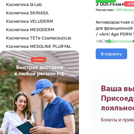
3 005 ₽
-27
Косметика Q-Lab
4 116 ₽
Начислим
+150
бонус
Косметика SKINASIL
Косметика VELUDERM
Антивозрастная с
для фракционной
Косметика MESODERM
/ «Anti Age PDRN
Косметика TETе Cosmeceutical
(Мезодерм), 5 мл 
0
0
Достаточно
Косметика MESOLINE PLURYAL
В корзину