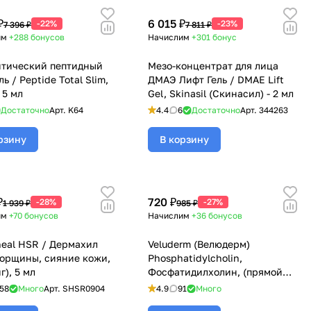
₽
6 015 ₽
-22%
-23%
7 396 ₽
7 811 ₽
им
+288
бонусов
Начислим
+301
бонус
тический пептидный
Мезо-концентрат для лица
ь / Peptide Total Slim,
ДМАЭ Лифт Гель / DMAE Lift
 5 мл
Gel, Skinasil (Скинасил) - 2 мл
Достаточно
Арт.
K64
4.4
6
Достаточно
Арт.
344263
рзину
В корзину
₽
720 ₽
-28%
-27%
1 939 ₽
985 ₽
им
+70
бонусов
Начислим
+36
бонусов
eal HSR / Дермахил
Veluderm (Велюдерм)
орщины, сияние кожи,
Phosphatidylcholin,
г), 5 мл
Фосфатидилхолин, (прямой
липолитик, удаление
58
Много
Арт.
SHSR0904
4.9
91
Много
локальных жировых