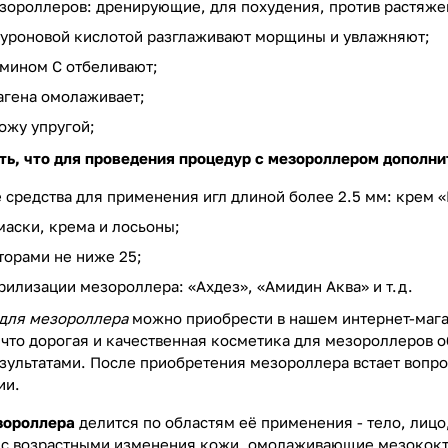
зороллеров: дренирующие, для похудения, против растяжек
луроновой кислотой разглаживают морщины и увлажняют;
амином C отбеливают;
агена омолаживает;
ожу упругой;
ть, что для проведения процедур с мезороллером дополни
средства для применения игл длиной более 2.5 мм: крем «
аски, крема и лосьоны;
торами не ниже 25;
рилизации мезороллера: «Ахдез», «Амидин Аква» и т.д.
 для мезороллера
можно приобрести в нашем интернет-магаз
 что дорогая и качественная косметика для мезороллеров 
ультатами. После приобретения мезороллера встает вопрос
ии.
зороллера
делится по областям её применения - тело, лиц
 с возрастными изменения кожи, омолаживающие мезококт