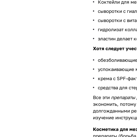
Коктейли для ме
сыворотки с гиа
сыворотки с вит
гидролизат колл
эластин делает к
Хотя следует учес
обезболивающие 
успокаивающие м
крема с SPF-фак
средства для сте
Все эти
препараты
экономить, потому
долгожданными рез
изучение инструкц
Косметика для ме
препараты (борьба