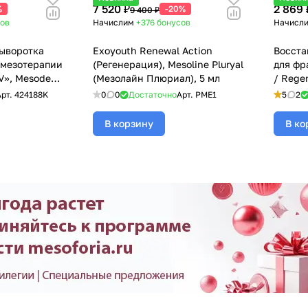
7 520 ₽
2 869 
%
-20%
9 400 ₽
ов
Начислим
+376
бонусов
Начисл
ыворотка
Exoyouth Renewal Action
Восста
 мезотерапии
(Регенерация), Mesoline Pluryal
для фр
 V», Mesoderm
(Мезолайн Плюриал), 5 мл
/ Rege
х 10 шт
Cockta
Арт.
424188K
0
0
Достаточно
Арт.
PME1
5
2
Mesode
10 шт
В корзину
В ко