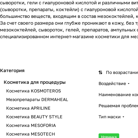
сыворотки, гели с гиалуроновой кислотой и различными в
(сыворотки, препараты, коктейли) с гиалуроновой кислото
большинство веществ, входящим в состав мезококтейлей, 
За счет своего размера они глубже проникают в кожу, без
Мезопрепараты
мезококтейлей, сывороток, гелей, препаратов, ампульных 
Косметика KOSMOTEROS
Косметика TETе
DERMAHEAL
Косметика MESOL
специализированном интернет-магазине косметики для мез
Косметика MESOTECH
Косметика Q-Lab
47 товаров
10 товаров
Cosmeceutical
PLURYAL
6 товаров
9 товаров
37 товаров
11 товаров
Категория
По возрастан
Косметика для процедуры
Воздействие
Косметика KOSMOTEROS
Наименование ко
Мезопрепараты DERMAHEAL
Решаемая проблем
Косметика APRILINE
Косметика BEAUTY STYLE
Тип маски
Косметика MESOFORIA
Косметика MESOTECH
Новинка