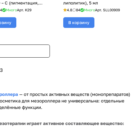
– C (пигментация,
липолитик), 5 мл
з, лифтинг) для
4
Много
Арт.
K29
4.8
84
Много
Арт.
SLL00909
ллеров, Kosmoteros
терос), 6 мл
рзину
В корзину
3
роллера
— от простых активных веществ (монопрепаратов)
осметика для мезороллера не универсальна: отдельные
делённые функции.
мезотерапии играет активное составляющее вещество: