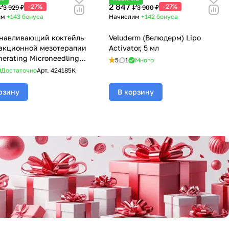
₽
2 847 ₽
-27%
-27%
3 929 ₽
3 900 ₽
им
+143
бонуса
Начислим
+142
бонуса
навливающий коктейль
Veluderm (Велюдерм) Lipo
акционной мезотерапии
Activator, 5 мл
nerating Microneedling
5
1
Много
il «Exosomes»,
Достаточно
Арт.
424185K
rm (Мезодерм), 5 мл х
рзину
В корзину