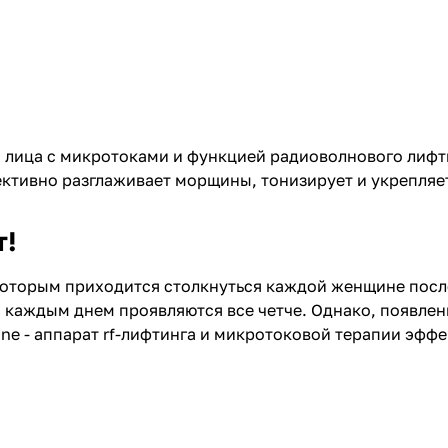
 лица с микротоками и функцией радиоволнового лифти
ктивно разглаживает морщины, тонизирует и укрепляе
т!
которым приходится столкнуться каждой женщине после 
 с каждым днем проявляются все четче. Однако, появле
ne - аппарат rf-лифтинга и микротоковой терапии эфф