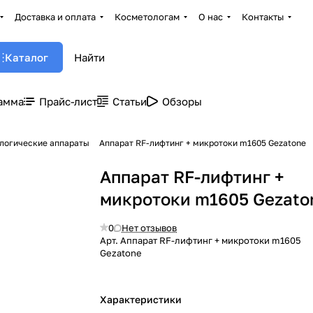
Доставка и оплата
Косметологам
О нас
Контакты
Каталог
амма
Прайс-лист
Статьи
Обзоры
логические аппараты
Аппарат RF-лифтинг + микротоки m1605 Gezatone
Аппарат RF-лифтинг +
микротоки m1605 Gezato
0
Нет отзывов
Арт.
Аппарат RF-лифтинг + микротоки m1605
Gezatone
Характеристики