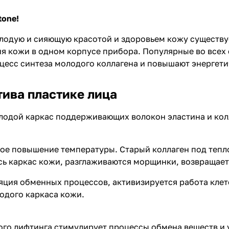
tone!
олодую и сияющую красотой и здоровьем кожу существу
 кожи в одном корпусе прибора. Популярные во всех 
цесс синтеза молодого коллагена и повышают энергети
тива пластике лица
лодой каркас поддерживающих волокон эластина и кол
ое повышение температуры. Старый коллаген под тепл
есь каркас кожи, разглаживаются морщинки, возвращает
яция обменных процессов, активизируется работа клето
одого каркаса кожи.
ого лифтинга стимулирует процессы обмена веществ и