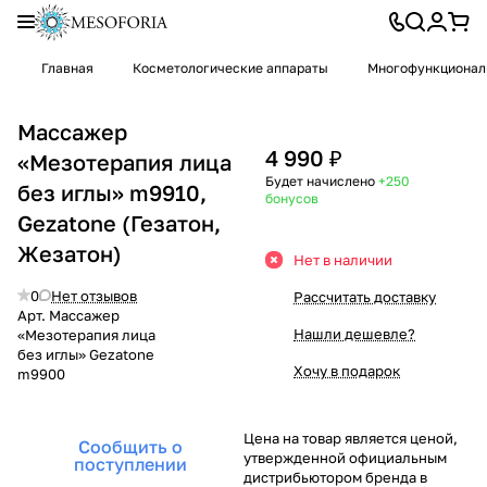
Главная
Косметологические аппараты
Многофункционал
Массажер
4 990 ₽
«Мезотерапия лица
Будет начислено
+250
без иглы» m9910,
бонусов
Gezatone (Гезатон,
Жезатон)
Нет в наличии
0
Нет отзывов
Рассчитать доставку
Арт.
Массажер
Нашли дешевле?
«Мезотерапия лица
без иглы» Gezatone
Хочу в подарок
m9900
Цена на товар является ценой,
Сообщить о
утвержденной официальным
поступлении
дистрибьютором бренда в