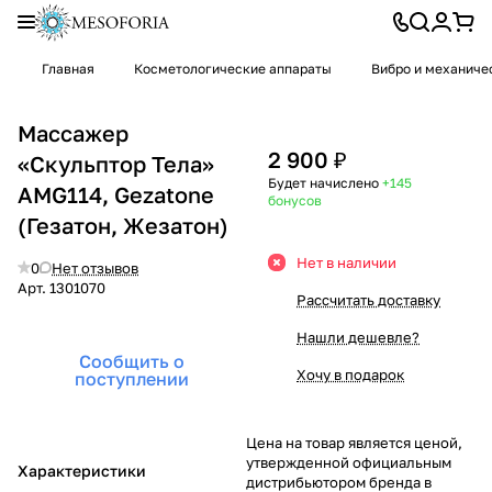
Главная
Косметологические аппараты
Вибро и механиче
Массажер
2 900 ₽
«Скульптор Тела»
Будет начислено
+145
AMG114, Gezatone
бонусов
(Гезатон, Жезатон)
Нет в наличии
0
Нет отзывов
Арт.
1301070
Рассчитать доставку
Нашли дешевле?
Сообщить о
Хочу в подарок
поступлении
Цена на товар является ценой,
утвержденной официальным
Характеристики
дистрибьютором бренда в