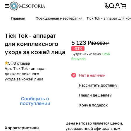
Главная
Фракционная мезотерапия
Tick Tok - аппарат для к
Tick Tok - аппарат
5 123 ₽
для комплексного
10 900 ₽
-53%
ухода за кожей лица
Будет начислено
+256
бонусов
5
3 отзыва
Арт.
Tick Tok - аппарат
для комплексного
Нет в наличии
ухода за кожей лица
Рассчитать доставку
Нашли дешевле?
Сообщить о
поступлении
Хочу в подарок
Цена на товар является ценой,
Характеристики
утвержденной официальным