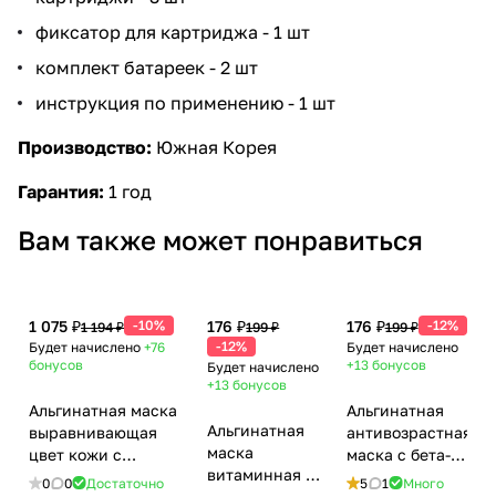
фиксатор для картриджа - 1 шт
комплект батареек - 2 шт
инструкция по применению - 1 шт
Производство:
Южная Корея
Гарантия:
1 год
Вам также может понравиться
1 075 ₽
-10%
176 ₽
176 ₽
-12%
1 194 ₽
199 ₽
199 ₽
-12%
Будет начислено
+76
Будет начислено
бонусов
+13
бонусов
Будет начислено
+13
бонусов
Альгинатная маска
Альгинатная
Альгинатная
выравнивающая
антивозрастная
маска
цвет кожи с
маска с бета-
витаминная с
клубникой /
пролином /
0
0
Достаточно
5
1
Много