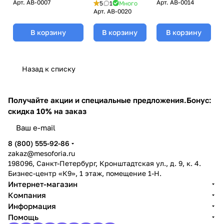
ацеролой /
Antipigment
Anti-Age
Арт.
AB-0007
Арт.
AB-0014
5
1
Много
Vitamin Coctail
Strawberry Alginate
Alginate Mask,
Арт.
AB-0020
Alginate Mask,
Mask, BeASKO -
BeASKO - 30 гр
BeASKO - 30 гр
6*30 гр
В корзину
В корзину
В корзину
Назад к списку
Получайте акции и специальные предложения.
Бонус:
скидка 10% на заказ
8 (800) 555-92-86
zakaz@mesoforia.ru
198096, Санкт-Петербург, Кронштадтская ул., д. 9, к. 4.
Бизнес-центр «К9», 1 этаж, помещение 1-Н.
Интернет-магазин
Компания
Информация
Помощь