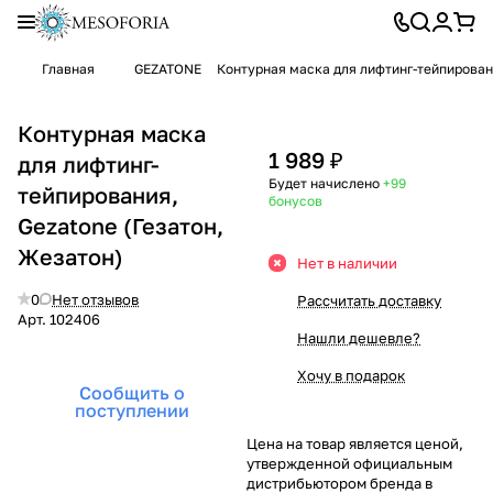
Главная
GEZATONE
Контурная маска для лифтинг-тейпировани
Контурная маска
1 989 ₽
для лифтинг-
Будет начислено
+99
тейпирования,
бонусов
Gezatone (Гезатон,
Жезатон)
Нет в наличии
0
Нет отзывов
Рассчитать доставку
Арт.
102406
Нашли дешевле?
Хочу в подарок
Сообщить о
поступлении
Цена на товар является ценой,
утвержденной официальным
дистрибьютором бренда в