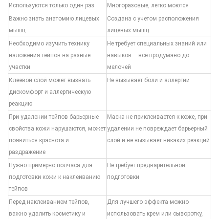
Используются только один раз
Многоразовые, легко моются
Важно знать анатомию лицевых
Создана с учетом расположения
мышц
лицевых мышц
Необходимо изучить технику
Не требует специальных знаний или
наложения тейпов на разные
навыков – все продумано до
участки
мелочей
Клеевой слой может вызвать
Не вызывает боли и аллергии
дискомфорт и аллергическую
реакцию
При удалении тейпов барьерные
Маска не приклеивается к коже, при
свойства кожи нарушаются, может
удалении не повреждает барьерный
появиться краснота и
слой и не вызывает никаких реакций
раздражение
Нужно примерно полчаса для
Не требует предварительной
подготовки кожи к наклеиванию
подготовки
тейпов
Перед наклеиванием тейпов,
Для лучшего эффекта можно
важно удалить косметику и
использовать крем или сыворотку,