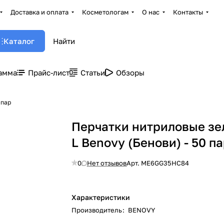
Доставка и оплата
Косметологам
О нас
Контакты
Каталог
амма
Прайс-лист
Статьи
Обзоры
 пар
Перчатки нитриловые з
L Benovy (Бенови) - 50 п
0
Нет отзывов
Арт.
ME6GG35HC84
Характеристики
Производитель
:
BENOVY