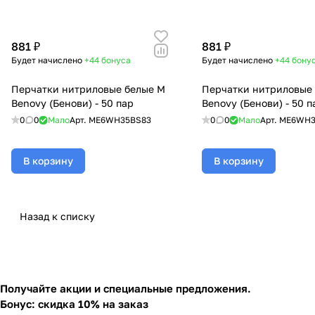
881 ₽
881 ₽
Будет начислено
+44
бонуса
Будет начислено
+44
бону
Перчатки нитриловые белые M
Перчатки нитриловые 
Benovy (Бенови) - 50 пар
Benovy (Бенови) - 50 п
0
0
Мало
Арт.
ME6WH35BS83
0
0
Мало
Арт.
ME6WH3
В корзину
В корзину
Назад к списку
Получайте акции и специальные предложения.
Бонус: скидка 10% на заказ