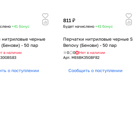
811 ₽
ислено
+41
бонус
Будет начислено
+41
бонус
 нитриловые черные
Перчатки нитриловые черные S
(Бенови) - 50 пар
Benovy (Бенови) - 50 пар
т в наличии
0
0
Нет в наличии
30GBS83
Арт.
ME6BK35GBF82
ть о поступлении
Сообщить о поступлении