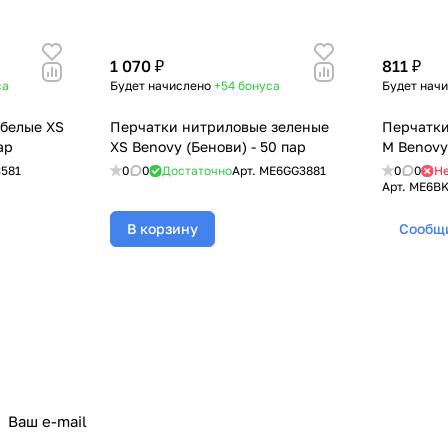
1 070 ₽
811 ₽
са
Будет начислено
+54
бонуса
Будет нач
белые XS
Перчатки нитриловые зеленые
Перчатки
ар
XS Benovy (Бенови) - 50 пар
M Benovy 
581
0
0
Достаточно
Арт.
ME6GG3881
0
0
Не
Арт.
ME6BK
В корзину
Сообщи