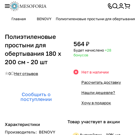
Главная
BENOVY
Полиэтиленовые простыни для обертывания 
Полиэтиленовые
564 ₽
простыни для
Будет начислено
+28
обертывания 180 х
бонусов
200 см - 20 шт
Нет в наличии
0
Нет отзывов
Рассчитать доставку
Нашли дешевле?
Сообщить о
поступлении
Хочу в подарок
Товар участвует в акции
Характеристики
Производитель
:
BENOVY
Антиэйдж: —19% на