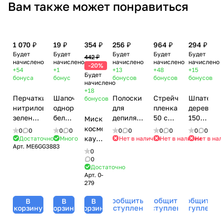
Вам также может понравиться
1 070 ₽
19 ₽
354 ₽
256 ₽
964 ₽
294 ₽
Будет
Будет
Будет
Будет
Будет
442 ₽
начислено
начислено
начислено
начислено
начислено
-20%
+54
+1
+13
+48
+15
Будет
бонуса
бонус
бонусов
бонусов
бонусов
начислено
+18
Перчатки
Шапочка
Полоски
Стрейч-
Шпатели
бонусов
нитриловые
одноразовая
для
пленка
деревян
зеленые
белая
депиляции
50 см x
150 х
Миска
M
Шарлотта
полиэстер
250 м,
18
косметическая
0
0
0
0
0
0
0
0
0
0
Benovy
- 1 шт
белые 7
17 мкм,
мм -
каучуковая,
Достаточно
Много
Нет в наличии
Нет в наличии
Нет в на
Арт.
ME6GG3883
(Бенови)
х 20 см -
вес 2,2
100
11 см
0
- 50 пар
100 шт
кг, 1/6
шт
0
Достаточно
Арт.
0-
279
Сообщить о
Сообщить о
Сообщить о
В
В
В
поступлении
поступлении
поступлени
корзину
корзину
корзину