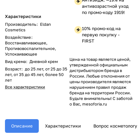
антивозрастной уход
по промо-коду 1919!
Характеристики
Производитель
:
Eldan
10% промо-код на
Cosmetics
первую покупку -
Воздействие
:
FIRST
Восстанавливающее,
Противовоспалительное,
Успокаивающее
Цена на товар является ценой,
Вид крема
:
Дневной крем
утвержденной официальным
Возраст
:
до 25 лет, от 25 до 35
дистрибьютором бренда в
лет, от 35 до 45 лет, более 50
России. Любые отклонения от
лет
цены производителя являются
Все характеристики
нарушением правил продаж
бренда на территории России.
Будьте внимательны! С заботой
о Вас, mesoforia.ru
Описание
Характеристики
Вопрос косметологу