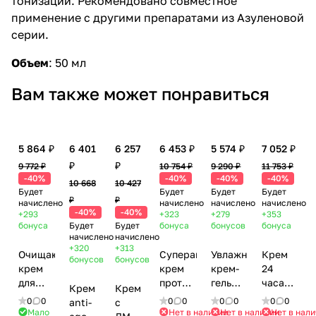
тонизации. Рекомендовано совместное
применение с другими препаратами из Азуленовой
серии.
Объем
:
50 мл
Вам также может понравиться
5 864 ₽
6 401
6 257
6 453 ₽
5 574 ₽
7 052 ₽
₽
₽
9 772 ₽
10 754 ₽
9 290 ₽
11 753 ₽
-40%
-40%
-40%
-40%
10 668
10 427
Будет
Будет
Будет
Будет
₽
₽
начислено
начислено
начислено
начислено
-40%
-40%
+293
+323
+279
+353
бонуса
Будет
Будет
бонуса
бонусов
бонуса
начислено
начислено
+320
+313
Очищающий
Суперактивный
Увлажняющий
Крем
бонусов
бонусов
крем
крем
крем-
24
для
против
гель
часа
Крем
Крем
проблемной
морщин
для
"Клеточна
0
0
0
0
0
0
0
0
anti-
с
кожи /
/
жирной
терапия"
Мало
Нет в наличии
Нет в наличии
Нет в нал