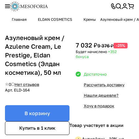
Главная
ELDAN COSMETICS
Кремы
Азуленовый крем / Az
Азуленовый крем /
7 032 ₽
Azulene Cream, Le
9 376 ₽
-25%
Будет начислено
+352
Prestige, Eldan
бонуса
Cosmetics (Элдан
косметика), 50 мл
Достаточно
0
Нет отзывов
Рассчитать доставку
Арт.
ELD-164
Нашли дешевле?
Хочу в подарок
В корзину
Товар участвует в акции
Купить в 1 клик
Антиэйдж: —19% на