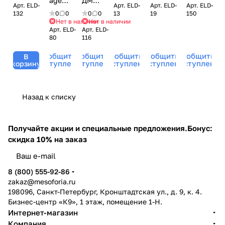
age
ДМАЕ
Арт.
ELD-
Арт.
ELD-
Арт.
ELD-
Арт.
ELD-
Idrapure
Superactive
кожи /
/ Age
For
/
132
0
0
0
0
13
19
150
Oil Free
Antiwrinkle
Оil Free
Control
Man /
DMAE
Нет в наличии
Нет в наличии
Hydrating,
Cream,
Pureness
Stem
Арт.
ELD-
Арт.
ELD-
Intensive
Anti-
Acnevect,
Le
Base,
Cells
80
116
Anti
Aging
Eldan
Prestige,
Le
Cream,
Age
Cream
Сообщить о
Сообщить о
Сообщить о
Сообщить о
Сообщить о
Cosmetics
В
Eldan
Prestige,
Le
Hydrating
Lifting
поступлении
поступлении
поступлении
поступлении
поступлении
корзину
(Элдан
Cosmetics
Eldan
Prestige,
Cream
Effect,
косметика),
(Элдан
Cosmetics
Eldan
For
Le
50 мл
косметика),
(Элдан
Cosmetics
Man,
Prestige,
Назад к списку
50 мл
косметика),
(Элдан
Eldan
Eldan
50 мл
косметика)
Cosmetics
Cosmetics
50 мл
(Элдан
(Элдан
Получайте акции и специальные предложения.
Бонус:
косметика),
косметика),
скидка 10% на заказ
50 мл
50 мл
8 (800) 555-92-86
zakaz@mesoforia.ru
198096, Санкт-Петербург, Кронштадтская ул., д. 9, к. 4.
Бизнес-центр «К9», 1 этаж, помещение 1-Н.
Интернет-магазин
Компания