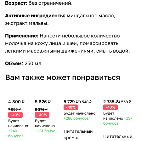
Возраст:
без ограничений.
Активные ингредиенты:
миндальное масло,
экстракт мальвы.
Применение:
Нанести небольшое количество
молочка на кожу лица и шеи, помассировать
легкими массажными движениями, смыть водой.
Объем
:
250 мл
Вам также может понравиться
4 800 ₽
5 626 ₽
5 729 ₽
2 735 ₽
9 548 ₽
4 558 ₽
-40%
-40%
7 999 ₽
9 376 ₽
Будет начислено
Будет
-40%
-40%
+286
бонусов
начислено
+137
Будет
Будет
бонусов
начислено
начислено
+240
+281
бонус
Питательный
бонусов
Питательный
крем с