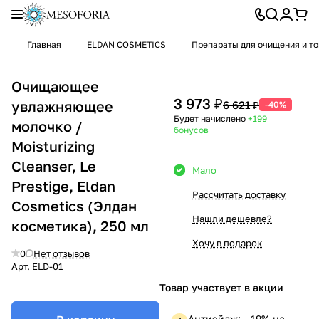
Главная
ELDAN COSMETICS
Препараты для очищения и т
Очищающее
3 973 ₽
увлажняющее
6 621 ₽
-40%
Будет начислено
+199
молочко /
бонусов
Moisturizing
Cleanser, Le
Мало
Prestige, Eldan
Рассчитать доставку
Cosmetics (Элдан
Нашли дешевле?
косметика), 250 мл
Хочу в подарок
0
Нет отзывов
Арт.
ELD-01
Товар участвует в акции
Антиэйдж: —19% на