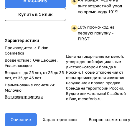
В корзину
антивозрастной уход
по промо-коду 1919!
Купить в 1 клик
10% промо-код на
первую покупку -
FIRST
Характеристики
Производитель
:
Eldan
Cosmetics
Цена на товар является ценой,
Воздействие
:
Очищающее,
утвержденной официальным
Увлажняющее
дистрибьютором бренда в
России. Любые отклонения от
Возраст
:
до 25 лет, от 25 до 35
цены производителя являются
лет, от 35 до 45 лет
нарушением правил продаж
Наименование косметики
:
бренда на территории России.
Молочко
Будьте внимательны! С заботой
Все характеристики
о Вас, mesoforia.ru
Описание
Характеристики
Вопрос косметологу