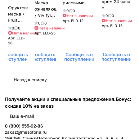
крем 24 часа
Маска
рисовыми
Фруктовая
с
оживляющая
протеинами /
0
0
маска /
микросферами
/ Vivifying
Nourishing
Нет в наличии
0
0
Fruit
/ 24 Hour
Арт.
ELD-12
Нет в наличии
Mask, Le
Repairing
0
0
Арт.
ELD-15
Mask, Le
Cream, Le
Prestige,
Cream, Le
0
0
Нет в наличии
Prestige,
Prestige,
Нет в наличии
Арт.
ELD-25
Eldan
Prestige, Eldan
Арт.
ELD-
Eldan
Eldan
Cosmetics
Cosmetics
26
Cosmetics
Cosmetics
(Элдан
(Элдан
(Элдан
(Элдан
косметика),
косметика), 50
Сообщить о
Сообщить о
Сообщить о
Сообщить о
косметика),
косметика),
100 мл
мл
поступлении
поступлении
поступлении
поступлении
100 мл
50 мл
Назад к списку
Получайте акции и специальные предложения.
Бонус:
скидка 10% на заказ
8 (800) 555-92-86
zakaz@mesoforia.ru
198096, Санкт-Петербург, Кронштадтская ул., д. 9, к. 4.