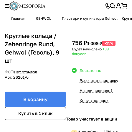
Главная
GEHWOL
Пластыри и супинаторы Gehwol
Кругл
Круглые кольца /
756 ₽
Zehenringe Rund,
1 008 ₽
-25%
Будет начислено
+38
Gehwol (Геволь), 9
бонусов
шт
Достаточно
0
Нет отзывов
Арт.
26201/0
Рассчитать доставку
Нашли дешевле?
В корзину
Хочу в подарок
Купить в 1 клик
Товар участвует в акции
Антиэйдж: —19% на