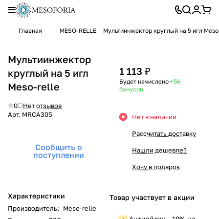
Главная
MESO-RELLE
Мультиинжектор круглый на 5 игл Meso-
Мультиинжектор
1 113 ₽
круглый на 5 игл
Будет начислено
+56
Meso-relle
бонусов
0
Нет отзывов
Арт.
MRCA305
Нет в наличии
Рассчитать доставку
Сообщить о
Нашли дешевле?
поступлении
Хочу в подарок
Характеристики
Товар участвует в акции
Производитель
:
Meso-relle
Антиэйдж: —19% на