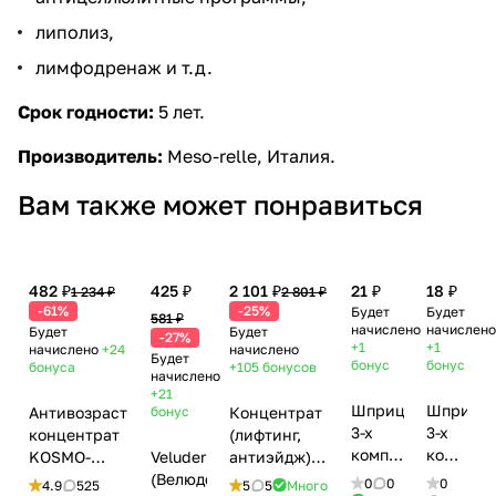
липолиз,
лимфодренаж и т.д.
Срок годности:
5 лет.
Производитель:
Meso-relle, Италия.
Вам также может понравиться
482 ₽
425 ₽
2 101 ₽
21 ₽
18 ₽
1 234 ₽
2 801 ₽
-61%
-25%
Будет
Будет
581 ₽
начислено
начислено
Будет
Будет
-27%
+1
+1
начислено
+24
начислено
Будет
бонус
бонус
бонуса
+105
бонусов
начислено
+21
Шприц
Шприц
Антивозрастной
бонус
Концентрат
3-х
3-х
концентрат
(лифтинг,
компонентный
компоне
KOSMO-
Veluderm
антиэйдж) с
туберкулин,
2мл
DMAE 3%
(Велюдерм)
коэнзимом
0
0
0
4.9
525
5
5
Много