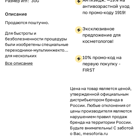
Размер игл
:
30G
антивозрастной уход
по промо-коду 1919!
Описание
Продаются поштучно.
Эксклюзивное
Для быстроты и
предложение для
безболезненности процедуры
косметологов!
были изобретены специальные
переходники-мультиинжекторы
для нескольких
10% промо-код на
игл.
Мультинжектор идет сразу
Все описание
первую покупку -
в комплекте с иглами 30G*4
FIRST
мм.
Мультиинжектор круглый на
5 игл
идеально подходит для
проведения процедур
Цена на товар является ценой,
мезотерапии на больших
утвержденной официальным
областях:
антицеллюлитные
дистрибьютором бренда в
программы,
липолиз,
России. Любые отклонения от
лимфодренаж и т.д.
цены производителя являются
нарушением правил продаж
бренда на территории России.
Будьте внимательны! С заботой
о Вас, mesoforia.ru