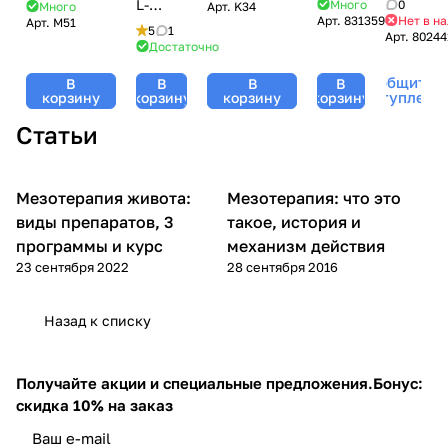
1 мл (с
(с
(лифтинг,
L-
Q10 и
Много
0
Много
Арт.
K34
Арт.
831359
Нет в н
иглой
иглой
Арт.
M51
увлажнение)
Carnitine,
гексапептидом
5
1
Арт.
80244
27G
23G
/ DMAE
L-
KOSMO-
Достаточно
(0,4 х
(0,6
Care,
карнитин
RELAX для
Сообщить о
12
х 30
В
В
В
В
Kosmoteros
10%,
мезороллеров,
поступлени
корзину
корзину
корзину
корзину
мм)),
мм)),
(Космотерос),
(антицеллюлитный,
Kosmoteros
KD-
KD-
6 мл для
липолиз),
(Космотерос),
Статьи
Ject-3
Ject-
мезороллеров
5 мл
6 мл
3
Мезотерапия живота:
Мезотерапия: что это
Мезотерапия
Мезотерапия
виды препаратов, 3
такое, история и
программы и курс
механизм действия
23 сентября 2022
28 сентября 2016
Назад к списку
Получайте акции и специальные предложения.
Бонус:
скидка 10% на заказ