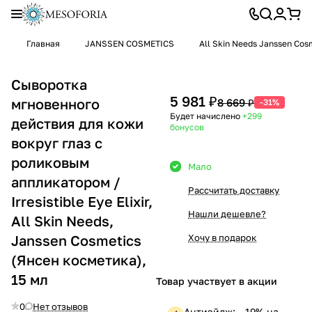
Главная
JANSSEN COSMETICS
All Skin Needs Janssen Cos
Сыворотка
5 981 ₽
мгновенного
8 669 ₽
-31%
Будет начислено
+299
действия для кожи
бонусов
вокруг глаз с
роликовым
Мало
аппликатором /
Рассчитать доставку
Irresistible Eye Elixir,
Нашли дешевле?
All Skin Needs,
Janssen Cosmetics
Хочу в подарок
(Янсен косметика),
15 мл
Товар участвует в акции
0
Нет отзывов
Антиэйдж: —19% на