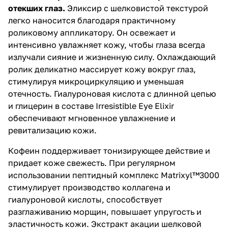
отекших глаз.
Эликсир с шелковистой текстурой
признаки усталости. Irresistible
Eye Elixir – идеальное
легко наносится благодаря практичному
сочетание шелковистой,
роликовому аппликатору. Он освежает и
быстро впитывающейся
интенсивно увлажняет кожу, чтобы глаза всегда
сыворотки и охлаждающего
роликового аппликатора.
излучали сияние и жизненную силу. Охлаждающий
ролик деликатно массирует кожу вокруг глаз,
стимулируя микроциркуляцию и уменьшая
отечность.
Гиалуроновая кислота с длинной цепью
и глицерин в составе Irresistible Eye Elixir
обеспечивают мгновенное увлажнение и
ревитализацию кожи.
Кофеин поддерживает тонизирующее действие и
придает коже свежесть. При регулярном
использовании пептидный комплекс Matrixyl™3000
стимулирует производство коллагена и
гиалуроновой кислоты, способствует
разглаживанию морщин, повышает упругость и
эластичность кожи. Экстракт акации шелковой