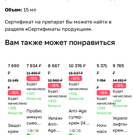
Объем:
15 мл
Сертификат на препарат Вы можете найти в
разделе
«
Сертификаты продукции
»
.
Вам также может понравиться
7 690
7 934 ₽
8 667
10 376 ₽
5 371
9 765
₽
₽
₽
₽
11 499 ₽
15 037 ₽
-31%
-31%
11 145
12 560 ₽
7 784
14 152 ₽
Будет
Будет
-31%
-31%
₽
₽
начислено
начислено
Будет
Будет
-31%
-31%
+397
+519
начислено
начислено
Будет
бонусов
бонусов
Будет
+433
+488
начислено
начислено
бонуса
бонусов
+385
+269
Пробиотическая
Anti-Age
бонусов
бонусов
иммуномодулирующая
супер-
Увлажняющая
Укрепляю
сыворотка
крем 24-
Anti-
лифтинг-
Защитный
Ночная
/
часового
Age
крем с
0
0
0
0
крем
маска
Probiotics
действия