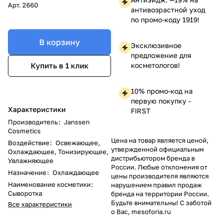
Арт.
2660
антивозрастной уход
по промо-коду 1919!
В корзину
Эксклюзивное
предложение для
косметологов!
Купить в 1 клик
10% промо-код на
первую покупку -
Характеристики
FIRST
Производитель
:
Janssen
Cosmetics
Цена на товар является ценой,
Воздействие
:
Освежающее,
утвержденной официальным
Охлаждающее, Тонизирующее,
дистрибьютором бренда в
Увлажняющее
России. Любые отклонения от
Назначение
:
Охлаждающее
цены производителя являются
Наименование косметики
:
нарушением правил продаж
Сыворотка
бренда на территории России.
Будьте внимательны! С заботой
Все характеристики
о Вас, mesoforia.ru