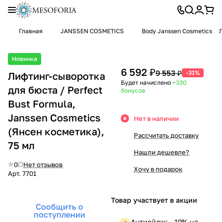
Главная
JANSSEN COSMETICS
Body Janssen Cosmetics
Новинка
6 592 ₽
9 553 ₽
-31%
Лифтинг-сыворотка
Будет начислено
+330
для бюста / Perfect
бонусов
Bust Formula,
Janssen Cosmetics
Нет в наличии
(Янсен косметика),
Рассчитать доставку
75 мл
Нашли дешевле?
0
Нет отзывов
Хочу в подарок
Арт.
7701
Товар участвует в акции
Сообщить о
поступлении
Антиэйдж: —19% на