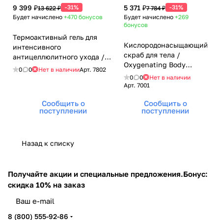
9 399 ₽
-31%
5 371 ₽
-31%
13 622 ₽
7 784 ₽
Будет начислено
+470
бонусов
Будет начислено
+269
бонусов
Термоактивный гель для
Кислородонасыщающий
интенсивного
скраб для тела /
антицеллюлитного ухода /
Oxygenating Body
Body Contour Booster,
0
0
Нет в наличии
Арт.
7802
Scrub, Janssen
Janssen Cosmetics (Янсен
0
0
Нет в наличии
Cosmetics (Янсен
Арт.
7001
косметика), 150 мл
косметика), 150 мл
Сообщить о
Сообщить о
поступлении
поступлении
Назад к списку
Получайте акции и специальные предложения.
Бонус:
скидка 10% на заказ
8 (800) 555-92-86