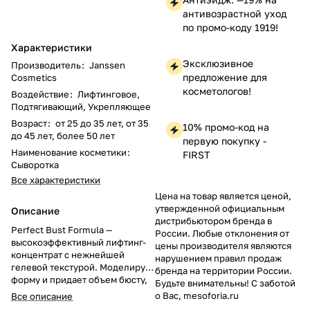
антивозрастной уход
по промо-коду 1919!
Характеристики
Эксклюзивное
Производитель
:
Janssen
предложение для
Cosmetics
косметологов!
Воздействие
:
Лифтинговое,
Подтягивающий, Укрепляющее
Возраст
:
от 25 до 35 лет, от 35
10% промо-код на
до 45 лет, более 50 лет
первую покупку -
Наименование косметики
:
FIRST
Сыворотка
Все характеристики
Цена на товар является ценой,
утвержденной официальным
Описание
дистрибьютором бренда в
Perfect Bust Formula —
России. Любые отклонения от
высокоэффективный лифтинг-
цены производителя являются
концентрат с нежнейшей
нарушением правил продаж
гелевой текстурой. Моделирует
бренда на территории России.
форму и придает объем бюсту,
Будьте внимательны! С заботой
увлажняет, питает, укрепляет,
о Вас, mesoforia.ru
Все описание
подтягивает и разглаживает