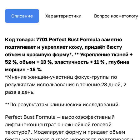
кожу декольте. Содержит
инновационный комплекс
Perfect Bust , в формуле
Описание
Характеристики
Вопрос косметологу
которого сконцентрирована
природная сила растений -
айвы, водоросли хлореллы,
белого люпина и мангостана, а
Код товара: 7701
Perfect Bust Formula заметно
также - особых пептидов ESP,
подтягивает и укрепляет кожу, придаёт бюсту
стимулирующих синтез
эластина. Высочайшая
объем и красивую форму*.
** Укрепление тканей +
эффективность комплекса
52 %, объем + 13 %, эластичность + 11 % , глубина
является результатом
морщин - 15 %.
серьезных научных
исследований и подтверждена
*Мнение женщин-участниц фокус-группы по
многочисленными
результатам использования в течение 28 дней, 2
клиническими тестами. Perfect
раза в день.
Bust Formula идеально
дополняет регулярный уход за
**По результатам клинических исследований.
телом. Незаменим для
восстановления формы и
упругости бюста при
Perfect Bust Formula — высокоэффективный
похудении, а также после
лифтинг-концентрат с нежнейшей гелевой
беременности и кормления
текстурой. Моделирует форму и придает объем
грудью. Быстро впитывается, не
оставляет следов на одежде.
бюсту, увлажняет, питает, укрепляет, подтягивает и