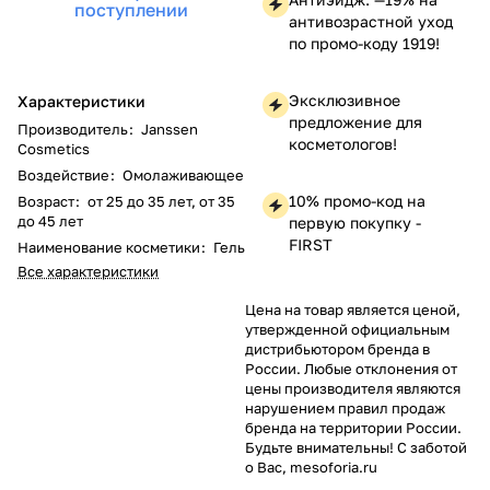
поступлении
антивозрастной уход
по промо-коду 1919!
Эксклюзивное
Характеристики
предложение для
Производитель
:
Janssen
косметологов!
Cosmetics
Воздействие
:
Омолаживающее
10% промо-код на
Возраст
:
от 25 до 35 лет, от 35
до 45 лет
первую покупку -
FIRST
Наименование косметики
:
Гель
Все характеристики
Цена на товар является ценой,
утвержденной официальным
дистрибьютором бренда в
России. Любые отклонения от
цены производителя являются
нарушением правил продаж
бренда на территории России.
Будьте внимательны! С заботой
о Вас, mesoforia.ru