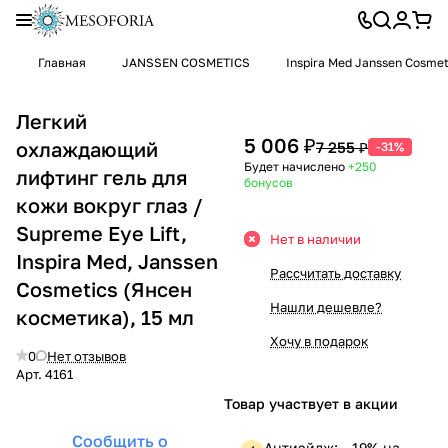
Главная
JANSSEN COSMETICS
Inspira Med Janssen Cosmet
Легкий
5 006 ₽
охлаждающий
7 255 ₽
-31%
Будет начислено
+250
лифтинг гель для
бонусов
кожи вокруг глаз /
Supreme Eye Lift,
Нет в наличии
Inspira Med, Janssen
Рассчитать доставку
Cosmetics (Янсен
Нашли дешевле?
косметика), 15 мл
Хочу в подарок
0
Нет отзывов
Арт.
4161
Товар участвует в акции
Сообщить о
Антиэйдж: —19% на