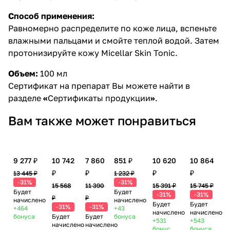
Способ применения:
Равномерно распределите по коже лица, вспеньте
влажными пальцами и смойте теплой водой. Затем
протонизируйте кожу
Micellar Skin Tonic
.
Объем:
100 мл
Сертификат на препарат Вы можете найти в
разделе
«
Сертификаты продукции
»
.
Вам также может понравиться
9 277 ₽
10 742
7 860
851 ₽
10 620
10 864
₽
₽
₽
₽
13 445 ₽
1 232 ₽
-31%
-31%
15 568
11 390
15 391 ₽
15 745 ₽
Будет
Будет
-31%
-31%
₽
₽
начислено
начислено
Будет
Будет
-31%
-31%
+464
+43
начислено
начислено
бонуса
Будет
Будет
бонуса
+531
+543
начислено
начислено
бонус
бонуса