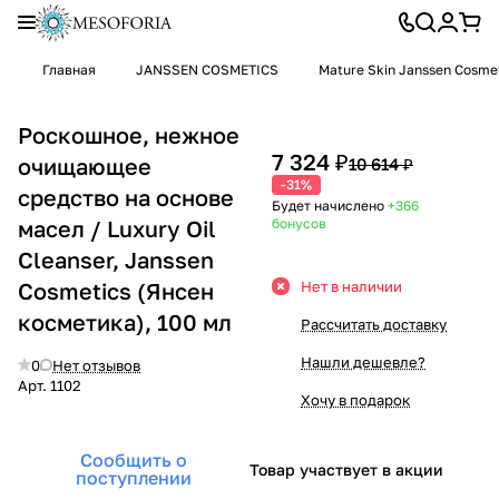
Главная
JANSSEN COSMETICS
Mature Skin Janssen Cosme
Роскошное, нежное
7 324 ₽
очищающее
10 614 ₽
-31%
средство на основе
Будет начислено
+366
масел / Luxury Oil
бонусов
Cleanser, Janssen
Cosmetics (Янсен
Нет в наличии
косметика), 100 мл
Рассчитать доставку
Нашли дешевле?
0
Нет отзывов
Арт.
1102
Хочу в подарок
Сообщить о
Товар участвует в акции
поступлении