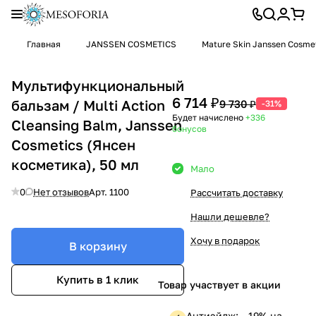
Главная
JANSSEN COSMETICS
Mature Skin Janssen Cosme
Мультифункциональный
6 714 ₽
бальзам / Multi Action
9 730 ₽
-31%
Будет начислено
+336
Cleansing Balm, Janssen
бонусов
Cosmetics (Янсен
косметика), 50 мл
Мало
0
Нет отзывов
Арт.
1100
Рассчитать доставку
Нашли дешевле?
Хочу в подарок
В корзину
Купить в 1 клик
Товар участвует в акции
Антиэйдж: —19% на