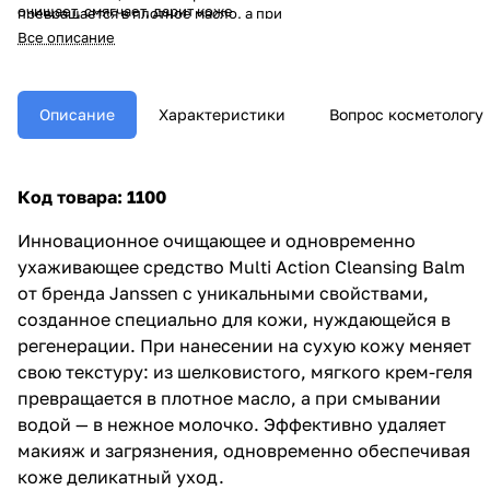
очищает, смягчает, дарит коже
превращается в плотное масло, а при
мягкость и гладкость. Идеально
смывании водой — в нежное молочко.
Все описание
подходит для всех типов кожи,
Эффективно удаляет макияж и
включая очень чувствительную.
загрязнения, одновременно
обеспечивая коже деликатный уход.
Описание
Характеристики
Вопрос косметологу
Код товара: 1100
Инновационное очищающее и одновременно
ухаживающее средство Multi Action Cleansing Balm
от бренда Janssen с уникальными свойствами,
созданное специально для кожи, нуждающейся в
регенерации. При нанесении на сухую кожу меняет
свою текстуру: из шелковистого, мягкого крем-геля
превращается в плотное масло, а при смывании
водой — в нежное молочко. Эффективно удаляет
макияж и загрязнения, одновременно обеспечивая
коже деликатный уход.