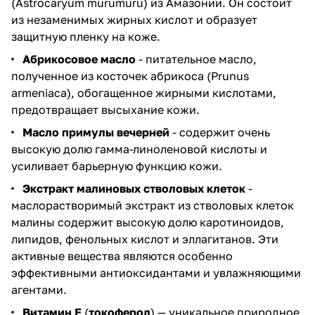
(Astrocaryum murumuru) из Амазонии. Он состоит
из незаменимых жирных кислот и образует
защитную пленку на коже.
Абрикосовое масло
- питательное масло,
полученное из косточек абрикоса (Prunus
armeniaca), обогащенное жирными кислотами,
предотвращает высыхание кожи.
Масло примулы вечерней
- содержит очень
высокую долю гамма-линоленовой кислоты и
усиливает барьерную функцию кожи.
Экстракт малиновых стволовых клеток
-
маслорастворимый экстракт из стволовых клеток
малины содержит высокую долю каротиноидов,
липидов, фенольных кислот и эллагитанов. Эти
активные вещества являются особенно
эффективными антиоксидантами и увлажняющими
агентами.
Витамин E
(
токоферол
) — уникальное природное