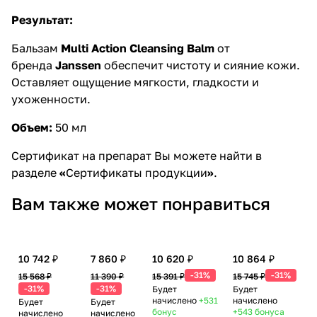
Результат:
Бальзам
Multi Action Cleansing Balm
от
бренда
Janssen
обеспечит чистоту и сияние кожи.
Оставляет ощущение мягкости, гладкости и
ухоженности.
Объем:
50 мл
Сертификат на препарат Вы можете найти в
разделе
«
Сертификаты продукции
»
.
Вам также может понравиться
10 742 ₽
7 860 ₽
10 620 ₽
10 864 ₽
-31%
-31%
15 568 ₽
11 390 ₽
15 391 ₽
15 745 ₽
-31%
-31%
Будет
Будет
начислено
+531
начислено
Будет
Будет
бонус
+543
бонуса
начислено
начислено