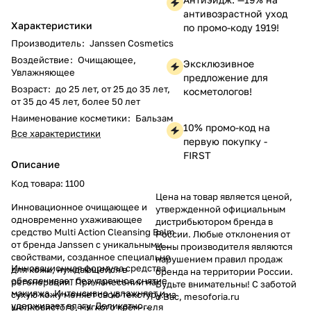
антивозрастной уход
Характеристики
по промо-коду 1919!
Производитель
:
Janssen Cosmetics
Воздействие
:
Очищающее,
Эксклюзивное
Увлажняющее
предложение для
Возраст
:
до 25 лет, от 25 до 35 лет,
косметологов!
от 35 до 45 лет, более 50 лет
Наименование косметики
:
Бальзам
10% промо-код на
Все характеристики
первую покупку -
FIRST
Описание
Код товара: 1100
Цена на товар является ценой,
Инновационное очищающее и
утвержденной официальным
одновременно ухаживающее
дистрибьютором бренда в
средство Multi Action Cleansing Balm
России. Любые отклонения от
от бренда Janssen с уникальными
цены производителя являются
свойствами, созданное специально
нарушением правил продаж
Инновационная формула средства
для кожи, нуждающейся в
бренда на территории России.
обеспечивает безупречное снятие
регенерации. При нанесении на
Будьте внимательны! С заботой
макияжа. Интенсивно увлажняет и
сухую кожу меняет свою текстуру: из
о Вас, mesoforia.ru
удерживает влагу. Деликатно
шелковистого, мягкого крем-геля