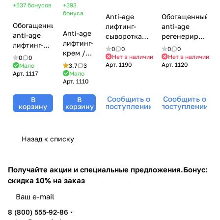
+537
бонусов
+393
бонуса
Anti-age
Обогащенный
Обогащенный
лифтинг-
anti-age
Anti-age
anti-age
сыворотка
регенерирующи
лифтинг-
лифтинг-
мгновенного
крем / Rich
0
0
0
0
крем /
крем / Skin
действия /
Recovery
Нет в наличии
Нет в наличии
0
0
Perfect
Contour
Арт.
1190
Арт.
1120
Instant Lift
Cream,
Мало
3.7
3
Lift
Арт.
1117
Мало
Cream,
Serum,
Janssen
Арт.
1110
Cream,
Janssen
Janssen
Cosmetics
Janssen
Cosmetics
Cosmetics
(Янсен
Сообщить о
Сообщить о
В
В
Cosmetics
(Янсен
(Янсен
косметика),
поступлении
поступлении
корзину
корзину
(Янсен
косметика),
косметика),
50 мл
косметика),
50 мл
30 мл
50 мл
Назад к списку
Получайте акции и специальные предложения.
Бонус:
скидка 10% на заказ
8 (800) 555-92-86