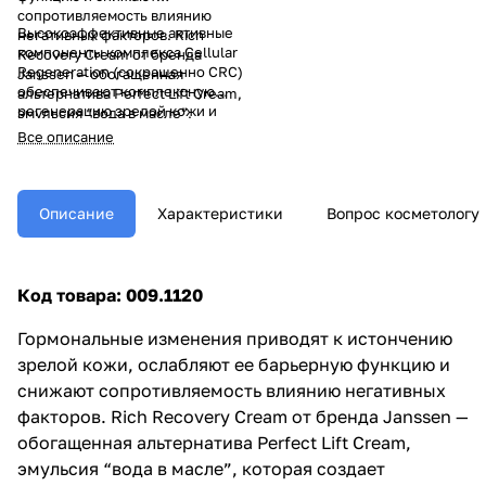
сопротивляемость влиянию
Высокоэффективные активные
негативных факторов. Rich
компоненты комплекса Cellular
Recovery Cream от бренда
Regeneration (сокращенно CRC)
Janssen — обогащенная
обеспечивают комплексную
альтернатива Perfect Lift Cream,
регенерацию зрелой кожи и
эмульсия “вода в масле”,
укрепляют ее структуру.
которая создает защитную
Все описание
Экстракт красного клевера
пленку на поверхности кожи и
уменьшает выраженность
поддерживает ее барьерную
морщин, подтягивает и
функцию.
увлажняет. Комбуча
Описание
Характеристики
Вопрос косметологу
поддерживает качество
жировой ткани, действует как
липофиллер, разглаживая кожу
и улучшая ее цвет. Липидный
Код товара: 009.1120
комплекс из масла Shea,
сквалена и масла ореха
Гормональные изменения приводят к истончению
макадамии восстанавливает,
зрелой кожи, ослабляют ее барьерную функцию и
увлажняет и питает сухую кожу.
снижают сопротивляемость влиянию негативных
факторов. Rich Recovery Cream от бренда Janssen —
обогащенная альтернатива Perfect Lift Cream,
эмульсия “вода в масле”, которая создает