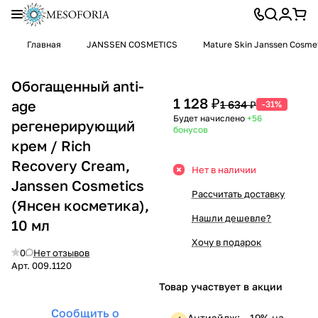
Главная
JANSSEN COSMETICS
Mature Skin Janssen Cosme
Обогащенный anti-
1 128 ₽
age
1 634 ₽
-31%
Будет начислено
+56
регенерирующий
бонусов
крем / Rich
Recovery Cream,
Нет в наличии
Janssen Cosmetics
Рассчитать доставку
(Янсен косметика),
Нашли дешевле?
10 мл
Хочу в подарок
0
Нет отзывов
Арт.
009.1120
Товар участвует в акции
Сообщить о
Антиэйдж: —19% на