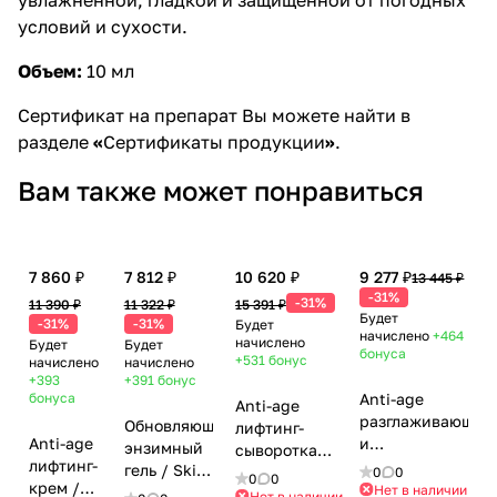
условий и сухости.
Объем:
10 мл
Сертификат на препарат Вы можете найти в
разделе
«
Сертификаты продукции
»
.
Вам также может понравиться
7 860 ₽
7 812 ₽
10 620 ₽
9 277 ₽
13 445 ₽
-31%
-31%
11 390 ₽
11 322 ₽
15 391 ₽
Будет
-31%
-31%
Будет
начислено
+464
начислено
Будет
Будет
бонуса
+531
бонус
начислено
начислено
+393
+391
бонус
бонуса
Anti-age
Anti-age
разглаживающая
Обновляющий
лифтинг-
Anti-age
и
энзимный
сыворотка
лифтинг-
укрепляющая
гель / Skin
мгновенного
0
0
0
0
крем /
сыворотка /
Нет в наличии
Refining
действия /
Нет в наличии