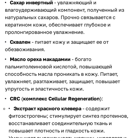
Сахар инвертный
- увлажняющий и
влагоудерживающий компонент, полученный из
натуральных сахаров. Прочно связывается с
кератином кожи, обеспечивает глубокое и
пролонгированное увлажнение.
Сквален
- питает кожу и защищает ее от
обезвоживания.
Масло ореха макадамии
- богато
пальмитолеиновой кислотой, повышающей
способность масла проникать в кожу. Питает,
увлажняет, разглаживает, защищает, повышает
упругость и эластичность кожи.
CRC
(
комплекс Cellular Regeneration
):
Экстракт красного клевера
- содержит
фитоэстрогены; стимулирует синтез протеинов,
восстанавливает соединительную ткань и
повышает плотность и гладкость кожи.
Уменьшает выраженность морщин, укрепляет и