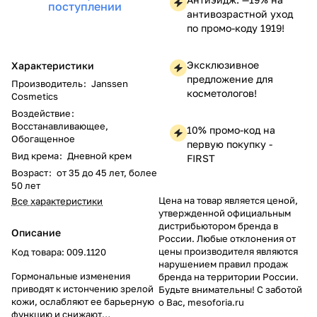
поступлении
антивозрастной уход
по промо-коду 1919!
Эксклюзивное
Характеристики
предложение для
Производитель
:
Janssen
косметологов!
Cosmetics
Воздействие
:
Восстанавливающее,
10% промо-код на
Обогащенное
первую покупку -
Вид крема
:
Дневной крем
FIRST
Возраст
:
от 35 до 45 лет, более
50 лет
Цена на товар является ценой,
Все характеристики
утвержденной официальным
дистрибьютором бренда в
Описание
России. Любые отклонения от
цены производителя являются
Код товара: 009.1120
нарушением правил продаж
Гормональные изменения
бренда на территории России.
приводят к истончению зрелой
Будьте внимательны! С заботой
кожи, ослабляют ее барьерную
о Вас, mesoforia.ru
функцию и снижают