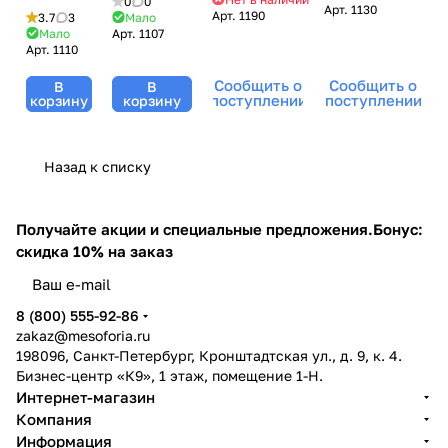
0
0
Арт.
1130
Perfect
Age
Enzyme
Арт.
1190
Instant Lift
3.7
3
Мало
Lift
Perfecting
Мало
Арт.
1107
Peel,
Serum,
Арт.
1110
Cream,
Serum,
Janssen
Janssen
Janssen
Janssen
Cosmetics
Cosmetics
Сообщить о
Сообщить о
В
В
Cosmetics
Cosmetics
(Янсен
(Янсен
поступлении
поступлении
корзину
корзину
(Янсен
(Янсен
косметика),
косметика),
косметика),
косметика),
50 мл
30 мл
50 мл
30 мл
Назад к списку
Получайте акции и специальные предложения.
Бонус:
скидка 10% на заказ
8 (800) 555-92-86
zakaz@mesoforia.ru
198096, Санкт-Петербург, Кронштадтская ул., д. 9, к. 4.
Бизнес-центр «К9», 1 этаж, помещение 1-Н.
Интернет-магазин
Компания
Информация