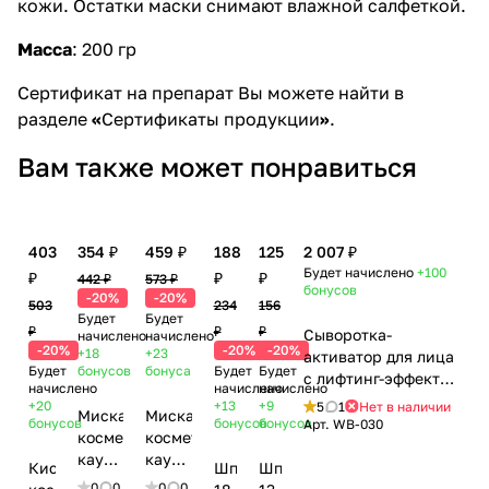
кожи. Остатки маски снимают влажной салфеткой.
Масса
: 200 гр
Сертификат на препарат Вы можете найти в
разделе
«
Сертификаты продукции
»
.
Вам также может понравиться
403
354 ₽
459 ₽
188
125
2 007 ₽
Будет начислено
+100
₽
₽
₽
442 ₽
573 ₽
бонусов
-20%
-20%
503
234
156
Будет
Будет
₽
₽
₽
Сыворотка-
начислено
начислено
-20%
-20%
-20%
+18
+23
активатор для лица
Будет
бонусов
бонуса
Будет
Будет
с лифтинг-эффектом
начислено
начислено
начислено
/ Activator Serum
+20
+13
+9
5
1
Нет в наличии
Миска
Миска
with Lifting Effect,
бонусов
бонусов
бонусов
Арт.
WB-030
косметическая
косметическая
Woman's bliss, 460
каучуковая,
каучуковая,
мл
Кисть
Шпатель,
Шпатель,
11 см
13 см
0
0
0
0