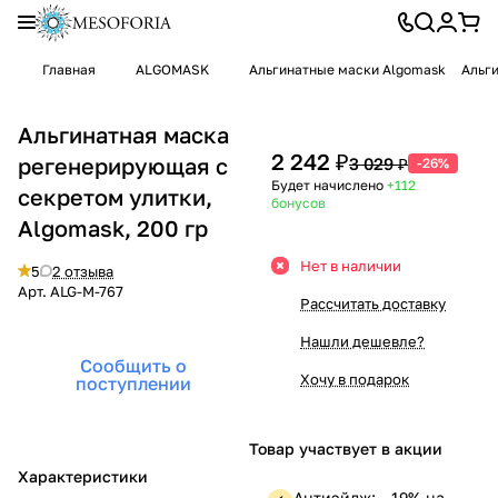
Главная
ALGOMASK
Альгинатные маски Algomask
Альги
Альгинатная маска
2 242 ₽
регенерирующая с
3 029 ₽
-26%
Будет начислено
+112
секретом улитки,
бонусов
Algomask, 200 гр
Нет в наличии
5
2 отзыва
Арт.
ALG-M-767
Рассчитать доставку
Нашли дешевле?
Сообщить о
Хочу в подарок
поступлении
Товар участвует в акции
Характеристики
Антиэйдж: —19% на