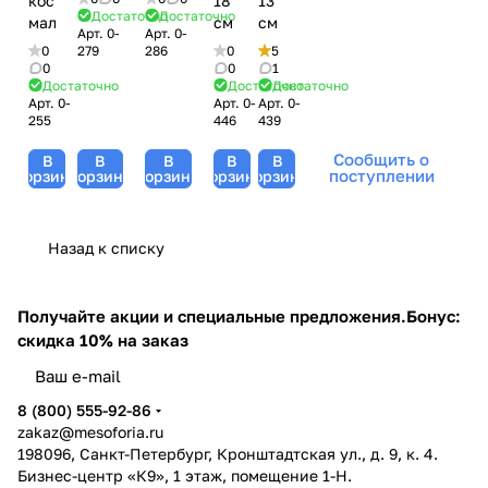
косметическая
18
13
Достаточно
Достаточно
малая
см
см
Арт.
0-
Арт.
0-
0
279
286
0
5
0
0
1
Достаточно
Достаточно
Достаточно
Арт.
0-
Арт.
0-
Арт.
0-
255
446
439
Сообщить о
В
В
В
В
В
поступлении
корзину
корзину
корзину
корзину
корзину
Назад к списку
Получайте акции и специальные предложения.
Бонус:
скидка 10% на заказ
8 (800) 555-92-86
zakaz@mesoforia.ru
198096, Санкт-Петербург, Кронштадтская ул., д. 9, к. 4.
Бизнес-центр «К9», 1 этаж, помещение 1-Н.