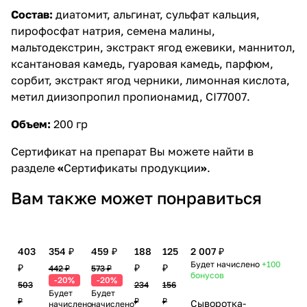
Состав:
диатомит, альгинат, сульфат кальция,
пирофосфат натрия, семена малины,
мальтодекстрин, экстракт ягод ежевики, маннитол,
ксантановая камедь, гуаровая камедь, парфюм,
сорбит, экстракт ягод черники, лимонная кислота,
метил диизопропил пропионамид, CI77007.
Объем:
200 гр
Сертификат на препарат Вы можете найти в
разделе
«
Сертификаты продукции
»
.
Вам также может понравиться
403
354 ₽
459 ₽
188
125
2 007 ₽
Будет начислено
+100
₽
₽
₽
442 ₽
573 ₽
бонусов
-20%
-20%
503
234
156
Будет
Будет
₽
₽
₽
Сыворотка-
начислено
начислено