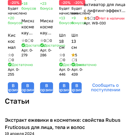
-20%
-20%
-20%
+18
+23
активатор для лица
Будет
бонусов
бонуса
Будет
Будет
с лифтинг-эффектом
начислено
начислено
начислено
/ Activator Serum
+20
+13
+9
5
1
Нет в наличии
Миска
Миска
with Lifting Effect,
бонусов
бонусов
бонусов
Арт.
WB-030
косметическая
косметическая
Woman's bliss, 460
каучуковая,
каучуковая,
мл
Кисть
Шпатель,
Шпатель,
11 см
13 см
0
0
0
0
косметическая
18
13
Достаточно
Достаточно
малая
см
см
Арт.
0-
Арт.
0-
0
279
286
0
5
0
0
1
Достаточно
Достаточно
Достаточно
Арт.
0-
Арт.
0-
Арт.
0-
255
446
439
Сообщить о
В
В
В
В
В
поступлении
корзину
корзину
корзину
корзину
корзину
Статьи
Экстракт ежевики в косметике: свойства Rubus
Компоненты косметики
Fruticosus для лица, тела и волос
19 апреля 2024