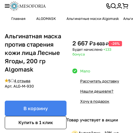
Главная
ALGOMASK
Альгинатные маски Algomask
Альги
Альгинатная маска
2 667 ₽
против старения
3 603 ₽
-26%
Будет начислено
+133
кожи лица Лесные
бонуса
Ягоды, 200 гр
Algomask
Мало
5
4 отзыва
Рассчитать доставку
Арт.
ALG-M-930
Нашли дешевле?
Хочу в подарок
В корзину
Товар участвует в акции
Купить в 1 клик
Антиэйдж: —19% на