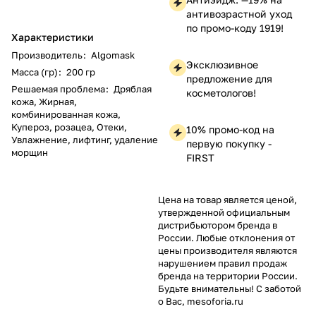
антивозрастной уход
по промо-коду 1919!
Характеристики
Производитель
:
Algomask
Эксклюзивное
Масса (гр)
:
200 гр
предложение для
Решаемая проблема
:
Дряблая
косметологов!
кожа, Жирная,
комбинированная кожа,
Купероз, розацеа, Отеки,
10% промо-код на
Увлажнение, лифтинг, удаление
первую покупку -
морщин
FIRST
Цена на товар является ценой,
утвержденной официальным
дистрибьютором бренда в
России. Любые отклонения от
цены производителя являются
нарушением правил продаж
бренда на территории России.
Будьте внимательны! С заботой
о Вас, mesoforia.ru