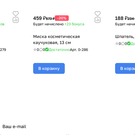
459 ₽
188 ₽
-20%
573 ₽
234 
сов
Будет начислено
+23
бонуса
Будет нач
Миска косметическая
Шпатель,
каучуковая, 13 см
0
0
До
-279
0
0
Достаточно
Арт.
0-286
В корзину
В корз