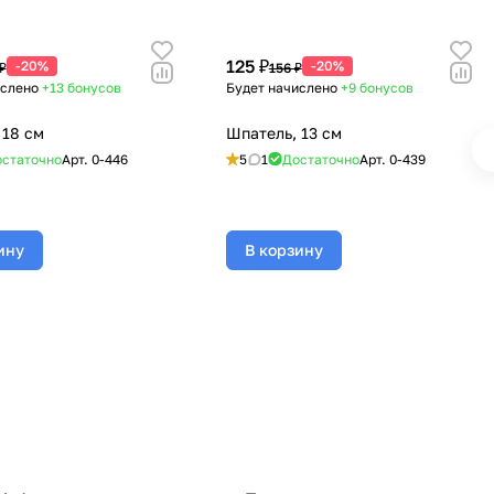
125 ₽
-20%
-20%
₽
156 ₽
ислено
+13
бонусов
Будет начислено
+9
бонусов
 18 см
Шпатель, 13 см
статочно
Арт.
0-446
5
1
Достаточно
Арт.
0-439
ину
В корзину