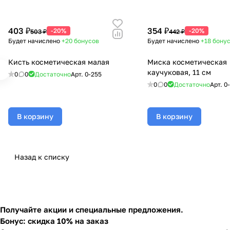
403 ₽
354 ₽
-20%
-20%
503 ₽
442 ₽
Будет начислено
+20
бонусов
Будет начислено
+18
бону
Кисть косметическая малая
Миска косметическая
каучуковая, 11 см
0
0
Достаточно
Арт.
0-255
0
0
Достаточно
Арт.
0
В корзину
В корзину
Назад к списку
Получайте акции и специальные предложения.
Бонус: скидка 10% на заказ