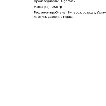
Производитель
:
Algomask
Масса (гр)
:
200 гр
Решаемая проблема
:
Купероз, розацеа, Увла
лифтинг, удаление морщин