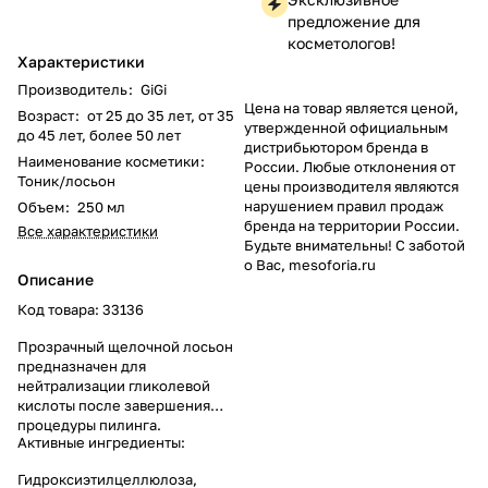
предложение для
косметологов!
Характеристики
Производитель
:
GiGi
Цена на товар является ценой,
Возраст
:
от 25 до 35 лет, от 35
утвержденной официальным
до 45 лет, более 50 лет
дистрибьютором бренда в
Наименование косметики
:
России. Любые отклонения от
Тоник/лосьон
цены производителя являются
нарушением правил продаж
Объем
:
250 мл
бренда на территории России.
Все характеристики
Будьте внимательны! С заботой
о Вас, mesoforia.ru
Описание
Код товара: 33136
Прозрачный щелочной лосьон
предназначен для
нейтрализации гликолевой
кислоты после завершения
процедуры пилинга.
Активные ингредиенты:
Гидроксиэтилцеллюлоза,