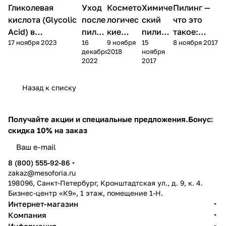
Уход
Гликолевая
Компоненты
Уход
Космето
Химиче
Пилинг —
Пилинг
за
Пилинг
Пилинг
косметики
лицом
кислота (Glycolic
после
логичес
ский
что это
Acid) в
пилин
кие
пилинг
такое:
17 ноября 2023
16
9 ноября
15
8 ноября 2017
косметике:
га:
процеду
– Что
основные
декабря
2018
ноября
свойства,
чек-
ры на
это
виды и
2022
2017
применение по
лист
осень
такое?
показания
типам кожи
Назад к списку
Получайте акции и специальные предложения.
Бонус:
скидка 10% на заказ
8 (800) 555-92-86
zakaz@mesoforia.ru
198096, Санкт-Петербург, Кронштадтская ул., д. 9, к. 4.
Бизнес-центр «К9», 1 этаж, помещение 1-Н.
Интернет-магазин
Компания