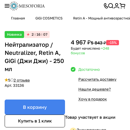
Главная
GiGi COSMETICS
Retin A - Мощный антивозрастн
Новинка
2
16
07
4 967 ₽
5 843 ₽
-15%
Нейтрализатор /
Будет начислено
+248
Neutralizer, Retin A,
бонусов
GiGi (Джи Джи) - 250
мл
Достаточно
Рассчитать доставку
5
2 отзыва
Арт.
33136
Нашли дешевле?
Хочу в подарок
В корзину
Товар участвует в акции
Купить в 1 клик
Эксклюзивное