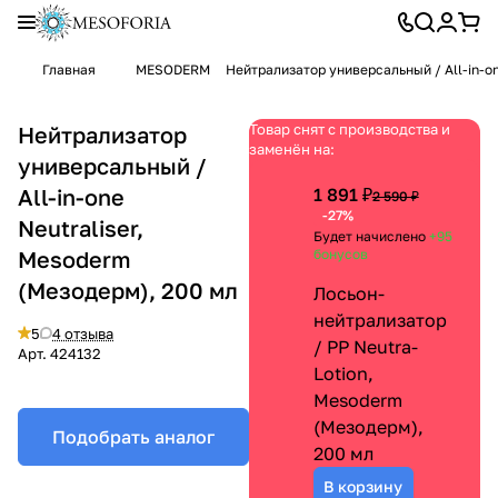
Главная
MESODERM
Нейтрализатор универсальный / All-in-on
Товар снят с производства и
Нейтрализатор
заменён на:
универсальный /
All-in-one
1 891 ₽
2 590 ₽
-27%
Neutraliser,
Будет начислено
+95
Mesoderm
бонусов
(Мезодерм), 200 мл
Лосьон-
нейтрализатор
5
4 отзыва
/ PP Neutra-
Арт.
424132
Lotion,
Mesoderm
(Мезодерм),
Подобрать аналог
200 мл
В корзину