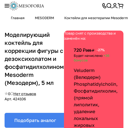
Главная
MESODERM
Коктейли для мезотерапии Mesoderm
Товар снят с производства и
Моделирующий
заменён на:
коктейль для
коррекции фигуры с
720 ₽
-27%
985 ₽
Будет начислено
+36
дезоксихолатом и
бонусов
фосфатидилхолином,
Veluderm
Mesoderm
(Велюдерм)
(Мезодерм), 5 мл
Phosphatidylcholin,
Фосфатидилхолин,
0
Нет отзывов
(прямой
Арт.
424106
липолитик,
удаление
локальных
Подобрать аналог
жировых