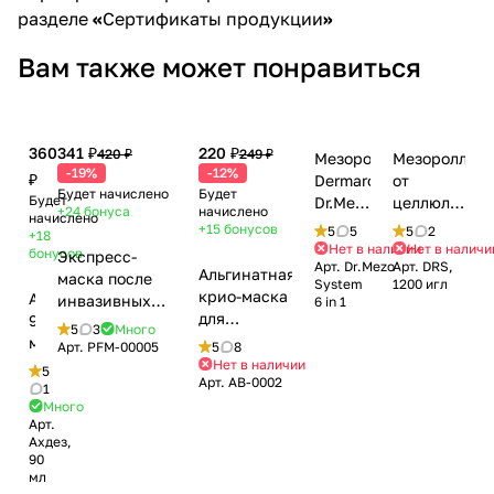
разделе
«
Сертификаты продукции
»
Вам также может понравиться
360
341 ₽
220 ₽
420 ₽
249 ₽
Мезороллер
Мезороллер
-19%
-12%
₽
Dermaroller
от
Будет начислено
Будет
Будет
Dr.Mezo
целлюлита
+24
бонуса
начислено
начислено
System
DRS со
+15
бонусов
5
5
5
2
+18
6 in 1
стальными
Нет в наличии
Нет в наличи
бонусов
Экспресс-
Арт.
Dr.Mezo
Арт.
DRS,
(720
микроиглам
Альгинатная
маска после
System
1200 игл
игл,
и
крио-маска
Ахдез,
инвазивных
6 in 1
1200
позолоченн
для
90
процедур для
5
3
Много
игл,
напылением,
восстановления
мл
лица и шеи с
Арт.
PFM-00005
5
8
300
1200 игл
после
Нет в наличии
PANTHENOL /
5
игл, 12
Арт.
AB-0002
агрессивных
Express Post
1
игл)
процедур /
Много
Meso Peptide
Арт.
Crio
Facial Mask,
Ахдез,
Recovery
Best PF Masks,
90
Alginate
BeASKO - 25 гр
мл