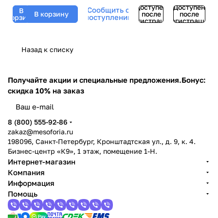
Mask,
Доступен
Доступен
Сообщить о
BeASKO - 30
В
В корзину
после
после
поступлении
корзину
гр
регистрации
регистрации
Назад к списку
Получайте акции и специальные предложения.
Бонус:
скидка 10% на заказ
8 (800) 555-92-86
zakaz@mesoforia.ru
198096, Санкт-Петербург, Кронштадтская ул., д. 9, к. 4.
Бизнес-центр «К9», 1 этаж, помещение 1-Н.
Интернет-магазин
Компания
Информация
Помощь