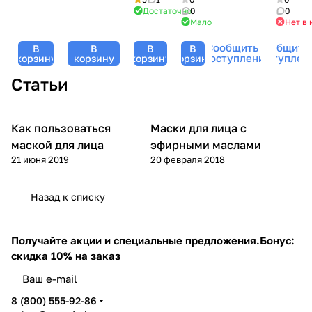
collagen
/
Revitalizing
гиалуроновой
кислотой
биозол
Достаточно
0
0
hydrogel
Hyaluronic
Gold Eye
Мало
Нет в 
кислотой
Tete,
Tete,
eye
Lifting Eye
Cream,
и
200
4
Сообщить о
Сообщить
patch,
В
Filler, TETе
В
В
В
TETе
пептидами,
мл
шт
поступлении
поступлен
корзину
корзину
корзину
корзину
Tete
Cosmeceutical,
Cosmeceutical,
50 мл
Cosmeceutical
30 мл
30 мл
Статьи
Как пользоваться
Маски для лица с
Уход за лицом
Уход за лицом
маской для лица
эфирными маслами
21 июня 2019
20 февраля 2018
Назад к списку
Получайте акции и специальные предложения.
Бонус:
скидка 10% на заказ
8 (800) 555-92-86