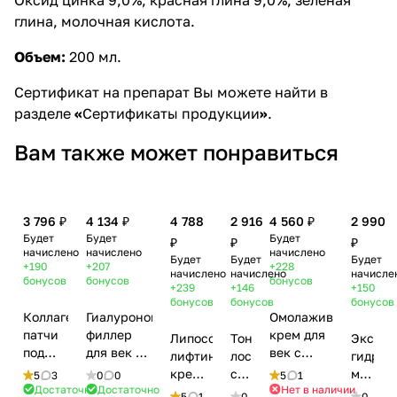
глина, молочная кислота.
Объем:
200 мл.
Сертификат на препарат Вы можете найти в
разделе
«
Сертификаты продукции
»
.
Вам также может понравиться
3 796 ₽
4 134 ₽
4 788
2 916
4 560 ₽
2 990
Будет
Будет
Будет
₽
₽
₽
начислено
начислено
начислено
Будет
Будет
Будет
+190
+207
+228
начислено
начислено
начисле
бонусов
бонусов
бонусов
+239
+146
+150
бонусов
бонусов
бонусов
Коллагеновые
Гиалуроновый
Омолаживающий
патчи
филлер
крем для
Липосомальный
Тоник/
Экспре
под
для век с
век с
лифтинг-
лосьон
гидрог
глаза /
подтягивающим
коллоидным
крем
с
маска
5
3
0
0
5
1
100%
эффектом
золотом /
Достаточно
Достаточно
Нет в наличии
Tete с
гиалуроновой
с
5
1
0
0