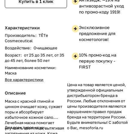
Купить в 1 клик
антивозрастной уход
по промо-коду 1919!
Эксклюзивное
Характеристики
предложение для
Производитель
:
TÊTе
косметологов!
Cosmeceutical
Воздействие
:
Очищающее
10% промо-код на
Возраст
:
от 25 до 35 лет, от 35
до 45 лет, более 50 лет
первую покупку -
FIRST
Наименование косметики
:
Маска
Все характеристики
Цена на товар является ценой,
утвержденной официальным
Описание
дистрибьютором бренда в
России. Любые отклонения от
Маска с красной глиной и
цены производителя являются
цинком очищает кожу, сужает
нарушением правил продаж
поры и абсорбирует
бренда на территории России.
избыточное кожное сало.
Будьте внимательны! С заботой
Лечебная маска помогает
Для всех типов кожи.
о Вас, mesoforia.ru
улучшить цвет лица, вытягивая
загрязнения из кожи. Кожа