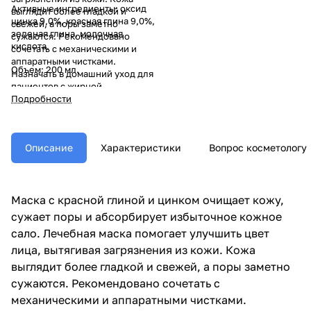
Активные ингредиенты: оксид
выглядит более гладкой и
цинка 9,0%, красная глина 9,0%,
свежей, а поры заметно
зеленая глина, молочная
сужаются. Рекомендовано
кислота.
сочетать с механическими и
аппаратными чистками.
Объем: 200 мл.
Назначать в домашний уход для
пациентов с жирной,
комбинированной и кожей,
Подробности
склонной к частым
воспалительным процессам.
Описание
Характеристики
Вопрос косметологу
Маска с красной глиной и цинком очищает кожу,
сужает поры и абсорбирует избыточное кожное
сало. Лечебная маска помогает улучшить цвет
лица, вытягивая загрязнения из кожи. Кожа
выглядит более гладкой и свежей, а поры заметно
сужаются. Рекомендовано сочетать с
механическими и аппаратными чистками.