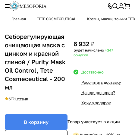
Главная
TETE COSMECEUTICAL
Кремы, маски, тоники TET
Себорегулирующая
6 932 ₽
очищающая маска с
Будет начислено
+347
цинком и красной
бонусов
глиной / Purity Mask
Oil Control, Tete
Достаточно
Cosmeceutical - 200
Рассчитать доставку
мл
Нашли дешевле?
5
1 отзыв
Хочу в подарок
В корзину
Товар участвует в акции
Антиэйдж: —19% на