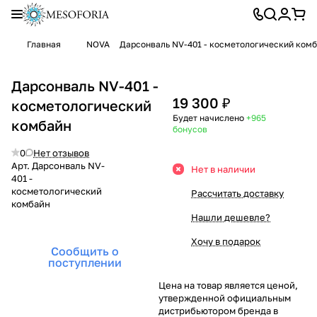
Главная
NOVA
Дарсонваль NV-401 - косметологический ком
Дарсонваль NV-401 -
19 300 ₽
косметологический
Будет начислено
+965
комбайн
бонусов
0
Нет отзывов
Арт.
Дарсонваль NV-
Нет в наличии
401 -
косметологический
Рассчитать доставку
комбайн
Нашли дешевле?
Хочу в подарок
Сообщить о
поступлении
Цена на товар является ценой,
утвержденной официальным
дистрибьютором бренда в