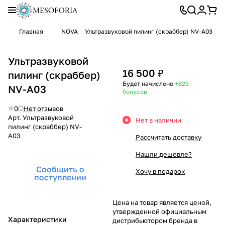
Главная
NOVA
Ультразвуковой пилинг (скраббер) NV-A03
Ультразвуковой
16 500 ₽
пилинг (скраббер)
Будет начислено
+825
NV-A03
бонусов
0
Нет отзывов
Арт.
Ультразвуковой
Нет в наличии
пилинг (скраббер) NV-
A03
Рассчитать доставку
Нашли дешевле?
Сообщить о
Хочу в подарок
поступлении
Цена на товар является ценой,
утвержденной официальным
Характеристики
дистрибьютором бренда в