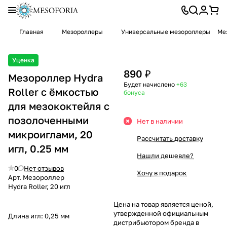
Главная
Мезороллеры
Универсальные мезороллеры
Ме
Уценка
890 ₽
Мезороллер Hydra
Будет начислено
+63
Roller с ёмкостью
бонуса
для мезококтейля с
позолоченными
Нет в наличии
микроиглами, 20
Рассчитать доставку
игл, 0.25 мм
Нашли дешевле?
0
Нет отзывов
Хочу в подарок
Арт.
Мезороллер
Hydra Roller, 20 игл
Цена на товар является ценой,
утвержденной официальным
Длина игл:
0,25 мм
дистрибьютором бренда в