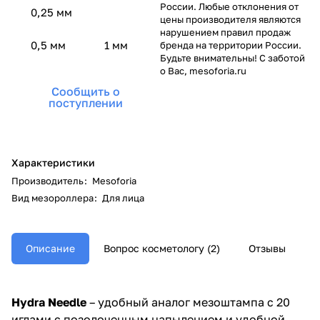
России. Любые отклонения от
0,25 мм
цены производителя являются
нарушением правил продаж
0,5 мм
1 мм
бренда на территории России.
Будьте внимательны! С заботой
о Вас, mesoforia.ru
Сообщить о
поступлении
Характеристики
Производитель
:
Mesoforia
Вид мезороллера
:
Для лица
Описание
Вопрос косметологу (2)
Отзывы
Hydra
Needle
– удобный аналог мезоштампа с 20
иглами с позолоченным напылением и удобной