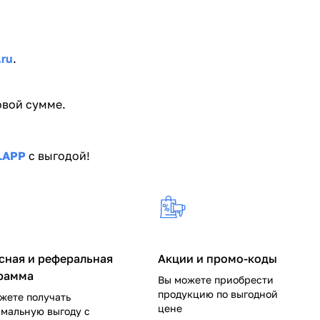
.ru
.
овой сумме.
LAPP
с выгодой!
сная и реферальная
Акции и промо-коды
рамма
Вы можете приобрести
продукцию по выгодной
жете получать
цене
мальную выгоду с