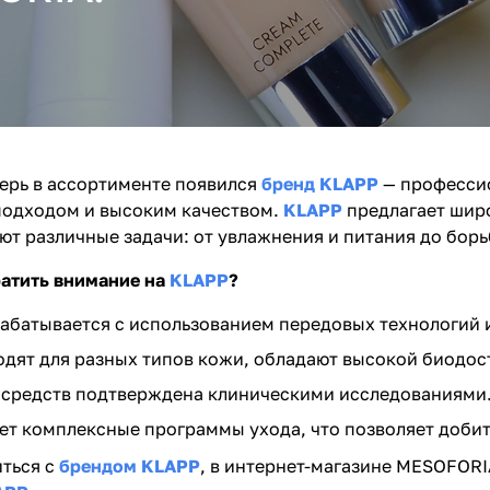
ерь в ассортименте появился
бренд KLAPP
— профессио
одходом и высоким качеством.
KLAPP
предлагает широ
т различные задачи: от увлажнения и питания до борь
ратить внимание на
KLAPP
?
абатывается с использованием передовых технологий 
дят для разных типов кожи, обладают высокой биодос
 средств подтверждена клиническими исследованиями
ет комплексные программы ухода, что позволяет добит
ться с
брендом KLAPP
, в интернет-магазине MESOFOR