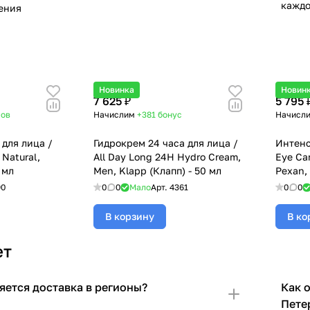
каждо
ления
Новинка
Новин
7 625 ₽
5 795 
сов
Начислим
+381
бонус
Начисл
 для лица /
Гидрокрем 24 часа для лица /
Интенс
 Natural,
All Day Long 24H Hydro Cream,
Eye Car
 мл
Men, Klapp (Клапп) - 50 мл
Pexan, 
90
0
0
Мало
Арт.
4361
0
0
В корзину
В ко
ет
яется доставка в регионы?
Как 
Пете