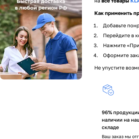
на
все товары
KL
Как применить п
Добавьте пон
Перейдите в к
Нажмите «Пр
Оформите зак
Не упустите воз
96% продукции
наличии на на
складе
Ваш заказ мы от