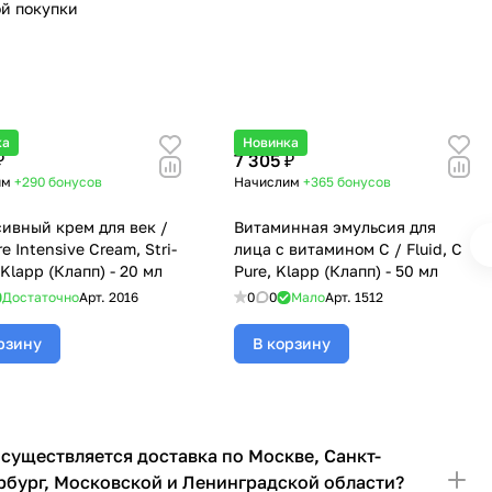
й покупки
ка
Новинка
₽
7 305 ₽
им
+290
бонусов
Начислим
+365
бонусов
ивный крем для век /
Витаминная эмульсия для
e Intensive Cream, Stri-
лица с витамином C / Fluid, C
Klapp (Клапп) - 20 мл
Pure, Klapp (Клапп) - 50 мл
Достаточно
Арт.
2016
0
0
Мало
Арт.
1512
рзину
В корзину
осуществляется доставка по Москве, Санкт-
рбург, Московской и Ленинградской области?