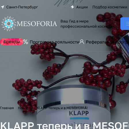
Санкт-Петербург
Акции
Подбор косметики
Ваш Гид в мире
профессиональной косметики
Бренды
Программа лояльности
Реферальная прогр
Главная
Новости
KLAPP теперь и в MESOFORIA!
KLAPP теперь и в MESOF