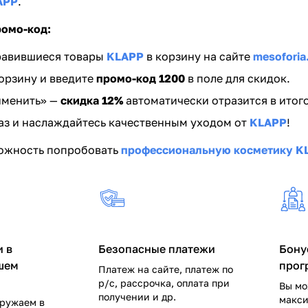
APP
.
ромо-код:
равившиеся товары
KLAPP
в корзину на сайте
mesoforia
орзину и введите
промо-код 1200
в поле для скидок.
именить» —
скидка 12%
автоматически отразится в итог
аз и наслаждайтесь качественным уходом от
KLAPP
!
можность попробовать
профессиональную косметику K
 в
Безопасные платежи
Бону
шем
прог
Платеж на сайте, платеж по
р/c, рассрочка, оплата при
Вы мо
получении и др.
макси
гружаем в