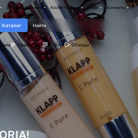
Доставка и оплата
Косметологам
О нас
Контакты
Каталог
амма
Прайс-лист
Статьи
Обзоры
ORIA!