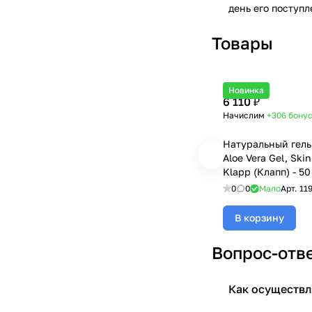
день его поступ
Товары
Новинка
6 110 ₽
Начислим
+306
бону
Натуральный гель
Aloe Vera Gel, Skin
Klapp (Клапп) - 50
0
0
Мало
Арт.
11
В корзину
Вопрос-отв
Как осуществл