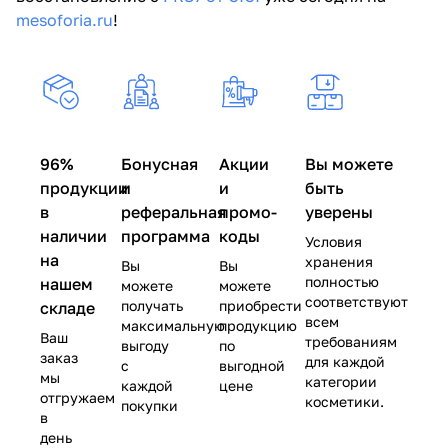
mesoforia.ru
!
96%
Бонусная
Акции
Вы можете
продукции
и
и
быть
в
реферальная
промо-
уверены
наличии
программа
коды
Условия
на
хранения
Вы
Вы
полностью
нашем
можете
можете
соответствуют
получать
приобрести
складе
всем
максимальную
продукцию
Ваш
требованиям
выгоду
по
заказ
для каждой
с
выгодной
мы
категории
каждой
цене
отгружаем
косметики.
покупки
в
день