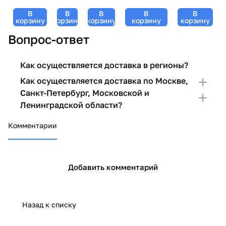
PRS7
GiGi
Джи) -
GiGi (Джи
PRS7
Clear,
(Джи
200 мл
В
В
В
В
В
Джи) - 200
Clear,
корзину
корзину
корзину
корзину
корзину
GiGi (Джи
Джи) -
мл
GiGi
Джи) - 50
50 мл
Вопрос-ответ
(Джи
мл
Джи)
- 50
Как осуществляется доставка в регионы?
мл
Как осуществляется доставка по Москве,
Санкт-Петербург, Московской и
Ленинградской области?
Комментарии
Добавить комментарий
Назад к списку