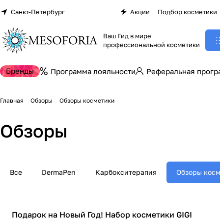
Санкт-Петербург
Акции
Подбор косметики
Ваш Гид в мире
профессиональной косметики
Бренды
Программа лояльности
Реферальная прогр
Главная
Обзоры
Обзоры косметики
Обзоры
Все
DermaPen
Карбокситерапия
Обзоры кос
Обзоры косметики
Подарок на Новый Год! Набор косметики GIGI