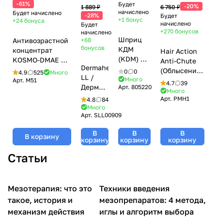
-61%
Будет
-20%
1 889 ₽
6 750 ₽
начислено
Будет начислено
-28%
Будет
+1
бонус
+24
бонуса
начислено
Будет
+270
бонусов
начислено
Шприц
Антивозрастной
+68
бонусов
КДМ
концентрат
Hair Action
(KDM) 2-
KOSMO-DMAE 3%
Anti-Chute
Dermaheal
х
(лифтинг,
(Облысение,
0
0
4.9
525
Много
LL /
компонентный,
увлажнение) /
Много
стимуляция
Арт.
M51
4.7
39
Дермахил
Арт.
805220
5 мл (с
DMAE Care,
роста
Много
ЛЛ
иглой
Kosmoteros
Арт.
PMH1
волос),
4.8
84
(моделирование
21G (0,8
Много
(Космотерос), 6
Mesoline
Арт.
SLL00909
фигуры,
х 40
мл для
Pluryal
липолитик),
мм)), KD-
мезороллеров
(Мезолайн
В
В
В
5 мл
В корзину
Ject-3
Плюриал), 5
корзину
корзину
корзину
мл
Статьи
Мезотерапия: что это
Техники введения
Мезотерапия
Мезотерапия
такое, история и
мезопрепаратов: 4 метода,
механизм действия
иглы и алгоритм выбора