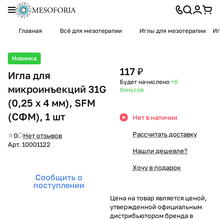
Главная
Всё для мезотерапии
Иглы для мезотерапии
Иг
Новинка
117 ₽
Игла для
Будет начислено
+6
микроинъекций 31G
бонусов
(0,25 х 4 мм), SFM
(СФМ), 1 шт
Нет в наличии
Рассчитать доставку
0
Нет отзывов
Арт.
10001122
Нашли дешевле?
Хочу в подарок
Сообщить о
поступлении
Цена на товар является ценой,
утвержденной официальным
дистрибьютором бренда в