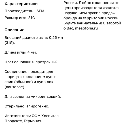
России. Любые отклонения от
Характеристики
цены производителя являются
Производитель
:
SFM
нарушением правил продаж
Размер игл
:
31G
бренда на территории России.
Будьте внимательны! С заботой
о Вас, mesoforia.ru
Описание
Внешний диаметр иглы: 0,25 мм
(31G).
Длина иглы: 4 мм.
Цвет основания: прозрачный.
Соединение подходит для
шприца с креплением луер-
слип (обычное) и луер-лок
(винтовое).
Для введения микроинъекций.
Стерильно, апирогенно.
Изготовитель: СФМ Хоспитал
Продактс, Германия.