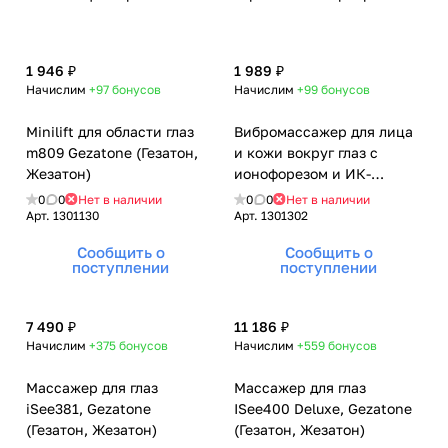
1 946 ₽
1 989 ₽
Начислим
+97
бонусов
Начислим
+99
бонусов
Minilift для области глаз
Вибромассажер для лица
m809 Gezatone (Гезатон,
и кожи вокруг глаз с
Жезатон)
ионофорезом и ИК-
прогревом Minilift+ m810,
0
0
Нет в наличии
0
0
Нет в наличии
Gezatone (Гезатон,
Арт.
1301130
Арт.
1301302
Жезатон)
Сообщить о
Сообщить о
поступлении
поступлении
7 490 ₽
11 186 ₽
Начислим
+375
бонусов
Начислим
+559
бонусов
Массажер для глаз
Массажер для глаз
iSee381, Gezatone
ISee400 Deluxe, Gezatone
(Гезатон, Жезатон)
(Гезатон, Жезатон)