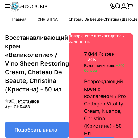
Главная
CHRISTINA
Chateau De Beaute Christina (Шато Д
Товар снят с производства и
Восстанавливающий
заменён на:
крем
«Великолепие» /
7 844 ₽
9 805 ₽
-20%
Vino Sheen Restoring
Будет начислено
+392
Cream, Chateau De
бонуса
Beaute, Christina
Возрождающий
(Кристина) - 50 мл
крем с
коллагеном / Pro
0
Нет отзывов
Collagen Vitality
Арт.
CHR488
Cream, Nuance,
Christina
(Кристина) - 50
Подобрать аналог
мл