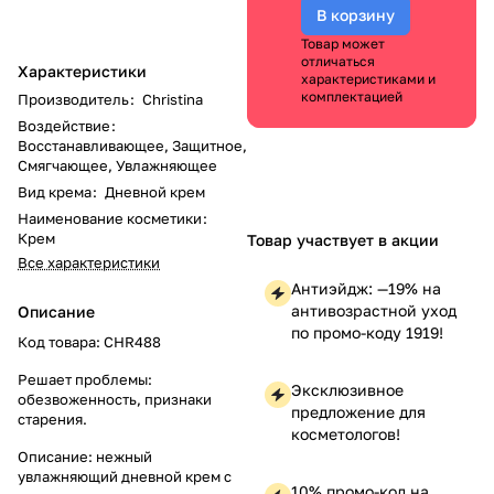
В корзину
Товар может
отличаться
Характеристики
характеристиками и
комплектацией
Производитель
:
Christina
Воздействие
:
Восстанавливающее, Защитное,
Смягчающее, Увлажняющее
Вид крема
:
Дневной крем
Наименование косметики
:
Крем
Товар участвует в акции
Все характеристики
Антиэйдж: —19% на
антивозрастной уход
Описание
по промо-коду 1919!
Код товара: CHR488
Решает проблемы:
Эксклюзивное
обезвоженность, признаки
предложение для
старения.
косметологов!
Описание: нежный
увлажняющий дневной крем с
10% промо-код на