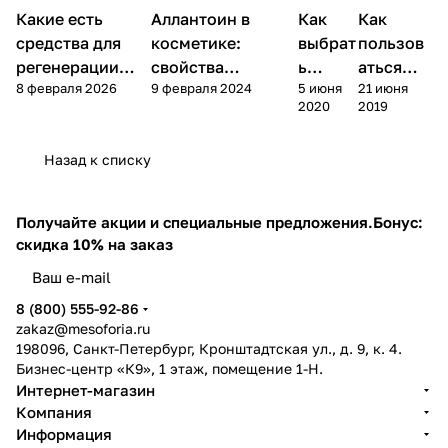
- 50 мл
- 30
Уход
Уход
Какие есть
Аллантоин в
Компоненты
Как
Как
Уход за лицом
за
за
мл
косметики
лицом
лицом
средства для
косметике:
выбрат
пользов
регенерации
свойства
ь
аться
8 февраля 2026
9 февраля 2024
5 июня
21 июня
кожи? Зачем
Allantoin,
маску
маской
2020
2019
они нужны?
применение и
для
для лица
показания
лица
Назад к списку
Получайте акции и специальные предложения.
Бонус:
скидка 10% на заказ
8 (800) 555-92-86
zakaz@mesoforia.ru
198096, Санкт-Петербург, Кронштадтская ул., д. 9, к. 4.
Бизнес-центр «К9», 1 этаж, помещение 1-Н.
Интернет-магазин
Компания
Информация