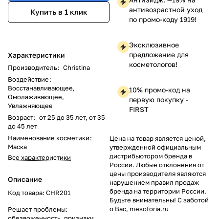
антивозрастной уход
Купить в 1 клик
по промо-коду 1919!
Эксклюзивное
предложение для
Характеристики
косметологов!
Производитель
:
Christina
Воздействие
:
Восстанавливающее,
10% промо-код на
Омолаживающее,
первую покупку -
Увлажняющее
FIRST
Возраст
:
от 25 до 35 лет, от 35
до 45 лет
Наименование косметики
:
Цена на товар является ценой,
Маска
утвержденной официальным
дистрибьютором бренда в
Все характеристики
России. Любые отклонения от
цены производителя являются
Описание
нарушением правил продаж
бренда на территории России.
Код товара: CHR201
Будьте внимательны! С заботой
о Вас, mesoforia.ru
Решает проблемы:
обезвоженность, признаки