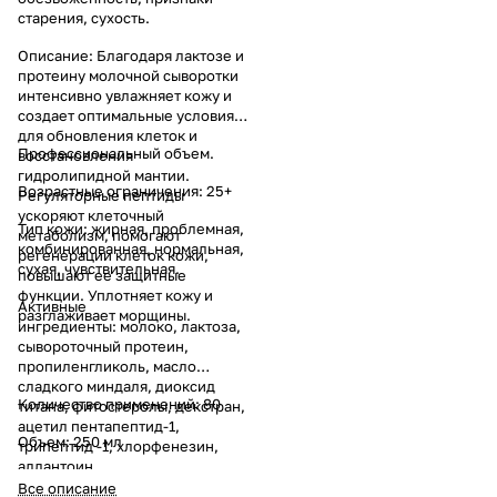
старения, сухость.
Описание: Благодаря лактозе и
протеину молочной сыворотки
интенсивно увлажняет кожу и
создает оптимальные условия
для обновления клеток и
Профессиональный объем.
восстановления
гидролипидной мантии.
Возрастные ограничения: 25+
Регуляторные пептиды
ускоряют клеточный
Тип кожи: жирная, проблемная,
метаболизм, помогают
комбинированная, нормальная,
регенерации клеток кожи,
сухая, чувствительная.
повышают ее защитные
функции. Уплотняет кожу и
Активные
разглаживает морщины.
ингредиенты: молоко, лактоза,
сывороточный протеин,
пропиленгликоль, масло
сладкого миндаля, диоксид
Количество применений: 80
титана, фитостеролы, декстран,
ацетил пентапептид-1,
Объем: 250 мл
трипептид -1, хлорфенезин,
аллантоин.
Все описание