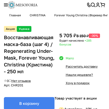
Главная
CHRISTINA
Forever Young Christina (Форевер Я
Акция
Уценка
5 705 ₽
8 150 ₽
-30%
Восстанавливающая
Будет начислено
+285
маска-база (шаг 4) /
бонусов
Regenerating Under-
Mask, Forever Young,
Мало
Christina (Кристина)
Рассчитать доставку
- 250 мл
Нашли дешевле?
0
Нет отзывов
Хочу в подарок
Арт.
CHR201
Товар участвует в акции
В корзину
Антиэйдж: —19% на