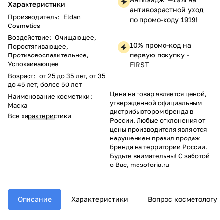
Характеристики
антивозрастной уход
Производитель
:
Eldan
по промо-коду 1919!
Cosmetics
Воздействие
:
Очищающее,
10% промо-код на
Поростягивающее,
первую покупку -
Противовоспалительное,
Успокаивающее
FIRST
Возраст
:
от 25 до 35 лет, от 35
до 45 лет, более 50 лет
Цена на товар является ценой,
Наименование косметики
:
утвержденной официальным
Маска
дистрибьютором бренда в
Все характеристики
России. Любые отклонения от
цены производителя являются
нарушением правил продаж
бренда на территории России.
Будьте внимательны! С заботой
о Вас, mesoforia.ru
Описание
Характеристики
Вопрос косметологу