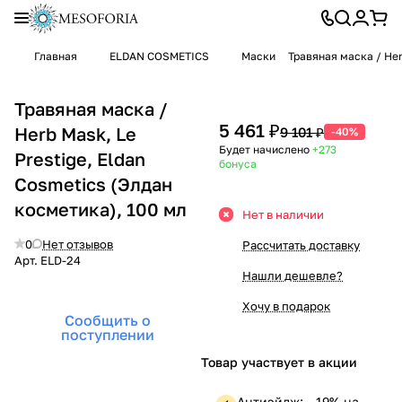
Главная
ELDAN COSMETICS
Маски
Травяная маска / Her
Травяная маска /
5 461 ₽
Herb Mask, Le
9 101 ₽
-40%
Будет начислено
+273
Prestige, Eldan
бонуса
Cosmetics (Элдан
косметика), 100 мл
Нет в наличии
0
Нет отзывов
Рассчитать доставку
Арт.
ELD-24
Нашли дешевле?
Хочу в подарок
Сообщить о
поступлении
Товар участвует в акции
Антиэйдж: —19% на