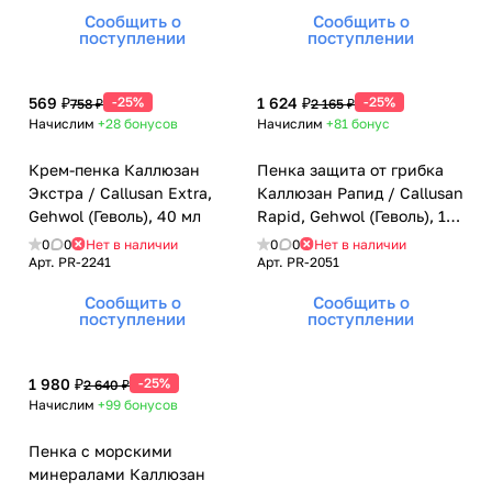
Сообщить о
Сообщить о
поступлении
поступлении
569 ₽
-25%
1 624 ₽
-25%
758 ₽
2 165 ₽
Начислим
+28
бонусов
Начислим
+81
бонус
Крем-пенка Каллюзан
Пенка защита от грибка
Экстра / Callusan Extra,
Каллюзан Рапид / Callusan
Gehwol (Геволь), 40 мл
Rapid, Gehwol (Геволь), 125
мл
0
0
Нет в наличии
0
0
Нет в наличии
Арт.
PR-2241
Арт.
PR-2051
Сообщить о
Сообщить о
поступлении
поступлении
1 980 ₽
-25%
2 640 ₽
Начислим
+99
бонусов
Пенка с морскими
минералами Каллюзан