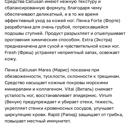
Средства Callusan имеют нежную текстуру и
сбалансированную формулу, благодаря чему
обеспечивают деликатный, и в то же время
эффективный уход за кожей ног. Пенка Forte (Форте)
разработана для очень грубой, потрескавшейся
подошвы ступней. Продукт разрыхляет и отшелушивает
ороговения химическим способом. Extra (Экстра)
предназначена для сухой и чувствительной кожи ног.
Fresh (Фреш) устраняет неприятный запах, освежает
кожу.
Пенка Callusan Mares (Марис) показана при
обезвоженности, тусклости, склонности к трещинам.
Средство насыщает кожные покровы морскими
минералами и коллагеном. Vital (Виталь) снимает
усталость ног, восстанавливает эпидермис. Vinum
(Венум) предупреждает и убирает отеки, тяжесть,
укрепляет стенки кровеносных сосудов, улучшает
циркуляцию крови. Rapid (Рапид) защищает от грибка,
повышает местный иммунитет.