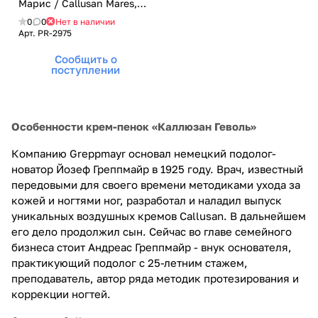
Марис / Callusan Mares,
Gehwol (Геволь), 175 мл
0
0
Нет в наличии
Арт.
PR-2975
Сообщить о
поступлении
Особенности крем-пенок «Каллюзан Геволь»
Компанию Greppmayr основал немецкий подолог-
новатор Йозеф Греппмайр в 1925 году. Врач, известный
передовыми для своего времени методиками ухода за
кожей и ногтями ног, разработал и наладил выпуск
уникальных воздушных кремов Callusan. В дальнейшем
его дело продолжил сын. Сейчас во главе семейного
бизнеса стоит Андреас Греппмайр - внук основателя,
практикующий подолог с 25-летним стажем,
преподаватель, автор ряда методик протезирования и
коррекции ногтей.