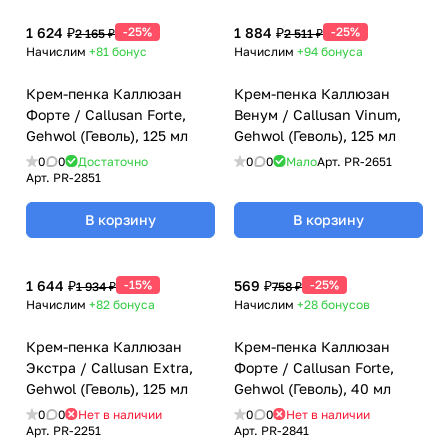
1 624 ₽
-25%
1 884 ₽
-25%
2 165 ₽
2 511 ₽
Начислим
+81
бонус
Начислим
+94
бонуса
Крем-пенка Каллюзан
Крем-пенка Каллюзан
Форте / Callusan Forte,
Венум / Callusan Vinum,
Gehwol (Геволь), 125 мл
Gehwol (Геволь), 125 мл
0
0
Достаточно
0
0
Мало
Арт.
PR-2651
Арт.
PR-2851
В корзину
В корзину
1 644 ₽
-15%
569 ₽
-25%
1 934 ₽
758 ₽
Начислим
+82
бонуса
Начислим
+28
бонусов
Крем-пенка Каллюзан
Крем-пенка Каллюзан
Экстра / Callusan Extra,
Форте / Callusan Forte,
Gehwol (Геволь), 125 мл
Gehwol (Геволь), 40 мл
0
0
Нет в наличии
0
0
Нет в наличии
Арт.
PR-2251
Арт.
PR-2841