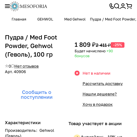
Главная
GEHWOL
Med Gehwol
Пудра / Med Foot Powder, 
Пудра / Med Foot
1 809 ₽
Powder, Gehwol
2 411 ₽
-25%
Будет начислено
+90
(Геволь), 100 гр
бонусов
0
Нет отзывов
Арт.
40906
Нет в наличии
Рассчитать доставку
Сообщить о
Нашли дешевле?
поступлении
Хочу в подарок
Характеристики
Товар участвует в акции
Производитель
:
Gehwol
(Геволь)
Антиэйдж: —19% на