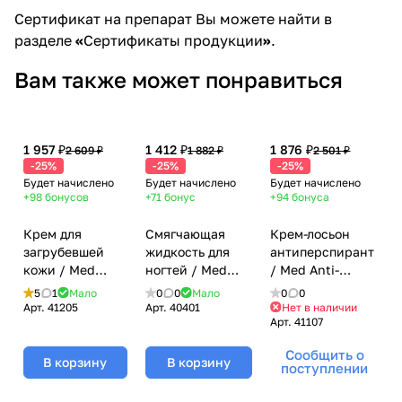
Сертификат на препарат Вы можете найти в
разделе
«
Сертификаты продукции
»
.
Вам также может понравиться
1 957 ₽
1 412 ₽
1 876 ₽
2 609 ₽
1 882 ₽
2 501 ₽
-25%
-25%
-25%
Будет начислено
Будет начислено
Будет начислено
+98
бонусов
+71
бонус
+94
бонуса
Крем для
Смягчающая
Крем-лосьон
загрубевшей
жидкость для
антиперспирант
кожи / Med
ногтей / Med
/ Med Anti-
Hornhaut-Creme,
Nail Softener,
Transpirant,
5
1
Мало
0
0
Мало
0
0
Gehwol (Геволь),
Gehwol (Геволь),
Gehwol (Геволь),
Арт.
41205
Арт.
40401
Нет в наличии
Арт.
41107
75 мл
15 мл
125 мл
Сообщить о
В корзину
В корзину
поступлении