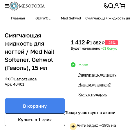
Главная
GEHWOL
Med Gehwol
Смягчающая жидкость для 
Смягчающая
1 412 ₽
жидкость для
1 882 ₽
-25%
Будет начислено
+71
бонус
ногтей / Med Nail
Softener, Gehwol
Мало
(Геволь), 15 мл
Рассчитать доставку
0
Нет отзывов
Арт.
40401
Нашли дешевле?
Хочу в подарок
В корзину
Товар участвует в акции
Купить в 1 клик
Антиэйдж: —19% на