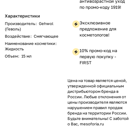
антивозрастной уход
по промо-коду 1919!
Характеристики
Эксклюзивное
Производитель
:
Gehwol
предложение для
(Геволь)
косметологов!
Воздействие
:
Смягчающее
Наименование косметики
:
Жидкость
10% промо-код на
Объем
:
15 мл
первую покупку -
FIRST
Цена на товар является ценой,
утвержденной официальным
дистрибьютором бренда в
России. Любые отклонения от
цены производителя являются
нарушением правил продаж
бренда на территории России.
Будьте внимательны! С заботой
о Вас, mesoforia.ru