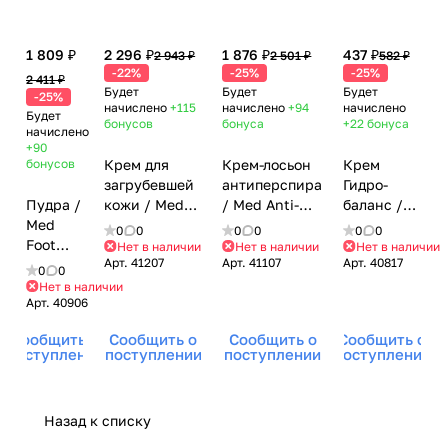
1 809 ₽
2 296 ₽
1 876 ₽
437 ₽
2 943 ₽
2 501 ₽
582 ₽
-22%
-25%
-25%
2 411 ₽
Будет
Будет
Будет
-25%
начислено
+115
начислено
+94
начислено
Будет
бонусов
бонуса
+22
бонуса
начислено
+90
бонусов
Крем для
Крем-лосьон
Крем
загрубевшей
антиперспирант
Гидро-
Пудра /
кожи / Med
/ Med Anti-
баланс /
Med
Hornhaut-
Transpirant,
Med
0
0
0
0
0
0
Foot
Creme,
Gehwol
Lipidro
Нет в наличии
Нет в наличии
Нет в наличии
Арт.
41207
Арт.
41107
Арт.
40817
Powder,
Gehwol
(Геволь), 125
Cream,
0
0
Gehwol
(Геволь), 125
мл
Gehwol
Нет в наличии
Арт.
40906
(Геволь),
мл
(Геволь),
100 гр
20 мл
Сообщить о
Сообщить о
Сообщить о
Сообщить о
поступлении
поступлении
поступлении
поступлении
Назад к списку