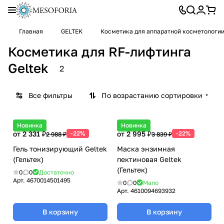
Главная
GELTEK
Косметика для аппаратной косметологии
Косметика для RF-лифтинга
Geltek
2
Все фильтры
По возрастанию сортировки
Новинка
Новинка
от 2 331 ₽
-22%
от 2 995 ₽
-22%
2 988 ₽
3 839 ₽
Гель тонизирующий Geltek
Маска энзимная
(Гельтек)
пектиновая Geltek
(Гельтек)
0
0
Достаточно
Арт.
4670014501495
0
0
Мало
Арт.
4610094693932
В корзину
В корзину