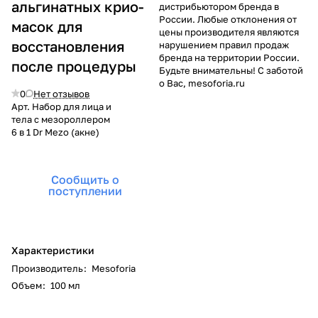
альгинатных крио-
дистрибьютором бренда в
России. Любые отклонения от
масок для
цены производителя являются
восстановления
нарушением правил продаж
бренда на территории России.
после процедуры
Будьте внимательны! С заботой
о Вас, mesoforia.ru
0
Нет отзывов
Арт.
Набор для лица и
тела с мезороллером
6 в 1 Dr Mezo (акне)
Сообщить о
поступлении
Характеристики
Производитель
:
Mesoforia
Объем
:
100 мл