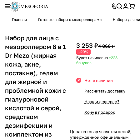
Главная
Готовые наборы с мезороллерами
Наборы для л
Набор для лица с
3 253 ₽
мезороллером 6 в 1
4 066 ₽
-20%
Dr Mezo (жирная
Будет начислено
+228
кожа, акне,
бонусов
постакне), гелем
для жирной и
Нет в наличии
проблемной кожи с
Рассчитать доставку
гиалуроновой
Нашли дешевле?
кислотой и серой,
Хочу в подарок
средством
дезинфекции и
Цена на товар является ценой,
комплектом из
утвержденной официальным