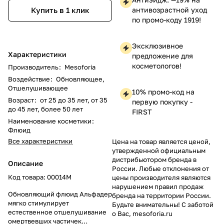
антивозрастной уход
Купить в 1 клик
по промо-коду 1919!
Эксклюзивное
Характеристики
предложение для
косметологов!
Производитель
:
Mesoforia
Воздействие
:
Обновляющее,
Отшелушивающее
10% промо-код на
Возраст
:
от 25 до 35 лет, от 35
первую покупку -
до 45 лет, более 50 лет
FIRST
Наименование косметики
:
Флюид
Все характеристики
Цена на товар является ценой,
утвержденной официальным
дистрибьютором бренда в
Описание
России. Любые отклонения от
Код товара: 00014M
цены производителя являются
нарушением правил продаж
Обновляющий флюид Альфадер
бренда на территории России.
мягко стимулирует
Будьте внимательны! С заботой
естественное отшелушивание
о Вас, mesoforia.ru
омертвевших частичек