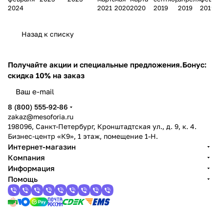
Acid) в
приме
космет
пос
ош
кта
коже
что
де
2024
2021
2020
2020
2019
2019
2019
космет
нение
ологии
ле
ибк
боток
й
это
ли
ике:
в
:
про
и в
са
осень
тако
ть
Назад к списку
действи
косме
действ
цед
ухо
без
ю:
е,
ти
е, типы
тике и
ие,
ур
де
ботул
пошаг
виды
п
кожи и
косме
виды и
пил
за
иноте
овая
и
ко
Получайте акции и специальные предложения.
Бонус:
риски
тологи
как
инг
лиц
рапи
прогр
прим
ж
скидка 10% на заказ
и
выбрат
а
ом
и
амма
енен
и
ь
ие
8 (800) 555-92-86
zakaz@mesoforia.ru
198096, Санкт-Петербург, Кронштадтская ул., д. 9, к. 4.
Бизнес-центр «К9», 1 этаж, помещение 1-Н.
Интернет-магазин
Компания
Информация
Помощь