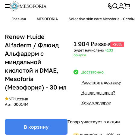
Главная
MESOFORIA
Selective skin care Mesoforia - Особ
Renew Fluide
1 904 ₽
Alfaderm / Флюид
2 380 ₽
-20%
Будет начислено
+133
Альфадерм с
бонуса
миндальной
кислотой и DMAE,
Достаточно
Mesoforia
Рассчитать доставку
(Мезофория) - 30 мл
Нашли дешевле?
5
1 отзыв
Хочу в подарок
Арт.
00014M
Товар участвует в акции
В корзину
Антиэйдж: —19% на