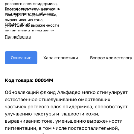
рогового слоя эпидермиса,
С осторожностью применять
способствует улучшению
при чувствительной коже.
текстуры и гладкости кожи,
выравниванию тона,
Объем: 30 мл
уменьшению выраженности
пигментации, в том числе
поствоспалительной,
Подробности
препятствует образованию
комедонов и воспалений.
Описание
Характеристики
Вопрос косметологу 
Код товара: 00014M
Обновляющий флюид Альфадер мягко стимулирует
естественное отшелушивание омертвевших
частичек рогового слоя эпидермиса, способствует
улучшению текстуры и гладкости кожи,
выравниванию тона, уменьшению выраженности
пигментации, в том числе поствоспалительной,