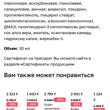
глюконовая, аскорбиновая, гликолевая,
салициловая, винная; акваксил, глицерин,
пропиленгликоль, глицерил стеарат,
циклопентасилоксан, изононил изононпноат,
ДМАЭ, пилиглицерил-3 метилглюкозы дистеарат,
сок алоэ вера, амигель, ксантановая камедь,
гидроксид калия, жермабен II.
Объем
:
30 мл
Сертификат на препарат Вы можете найти в
разделе
«
Сертификаты продукции
»
.
Вам также может понравиться
2 213 ₽
1 603 ₽
2 759 ₽
2 901 ₽
1 124
-20%
₽
2 766 ₽
2 003 ₽
3 448 ₽
3 626 ₽
-20%
-20%
-20%
Будет
1 405 ₽
начислено
Будет
Будет
Будет